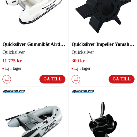
Quicksilver Gummibåt Airdeck 250
Quicksilver Impeller Yamaha 6L2443520000
Quicksilver
Quicksilver
11 775 kr
309 kr
Ej i lager
Ej i lager
GÅ TILL
GÅ TILL