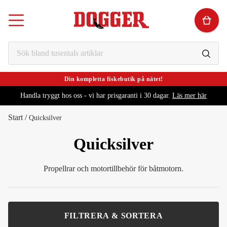
Din kompletta fiskebutik på nätet!
Handla tryggt hos oss - vi har prisgaranti i 30 dagar.
Läs mer här
Start
/
Quicksilver
Quicksilver
Propellrar och motortillbehör för båtmotorn.
FILTRERA & SORTERA