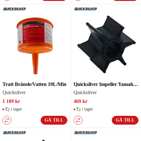
Tratt Bränsle/Vatten 19L/Min
Quicksilver Impeller Yamaha 67F443520000
Quicksilver
Quicksilver
1 189 kr
469 kr
Ej i lager
Ej i lager
GÅ TILL
GÅ TILL