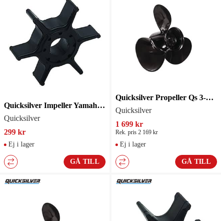
Quicksilver Propeller Qs 3-Blad 12-1/2 R23
Quicksilver Impeller Yamaha 63V443520100
Quicksilver
Quicksilver
1 699 kr
299 kr
Rek. pris 2 169 kr
Ej i lager
Ej i lager
GÅ TILL
GÅ TILL