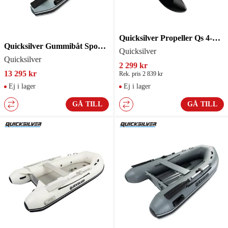
Quicksilver Propeller Qs 4-Blad 13 R17
Quicksilver Gummibåt Sport 250
Quicksilver
Quicksilver
2 299 kr
13 295 kr
Rek. pris 2 839 kr
Ej i lager
Ej i lager
GÅ TILL
GÅ TILL