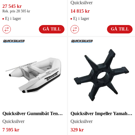
Quicksilver
27 545 kr
14 815 kr
Rek. pris 28 595 kr
Ej i lager
Ej i lager
GÅ TILL
GÅ TILL
Quicksilver Gummibåt Tendy 200
Quicksilver Impeller Yamaha 689443520200
Quicksilver
Quicksilver
7 595 kr
329 kr