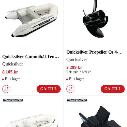
Quicksilver Propeller Qs 4-Blad 14 R17
Quicksilver Gummibåt Tendy 240
Quicksilver
Quicksilver
2 299 kr
8 165 kr
Rek. pris 2 839 kr
Ej i lager
Ej i lager
GÅ TILL
GÅ TILL