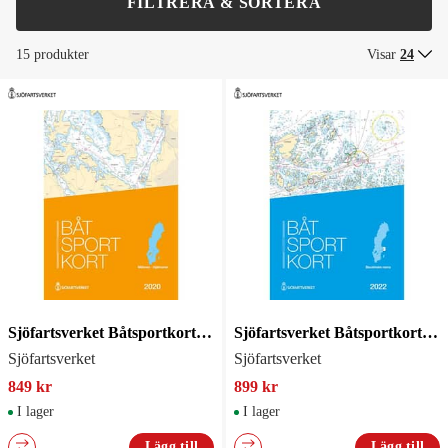
FILTRERA & SORTERA
15 produkter
Visar
24
Sjöfartsverket Båtsportkort Mälaren-Hjälmaren
Sjöfartsverket Båtsportkort Sthlm Norra
Sjöfartsverket
Sjöfartsverket
849 kr
899 kr
I lager
I lager
Lägg till
Lägg till