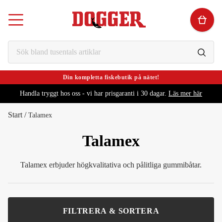
Din kompletta fiskebutik på nätet!
Handla tryggt hos oss - vi har prisgaranti i 30 dagar.
Läs mer här
Start
/
Talamex
Talamex
Talamex erbjuder högkvalitativa och pålitliga gummibåtar.
FILTRERA & SORTERA