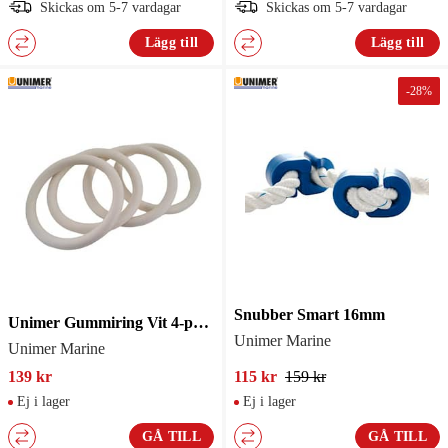
Skickas om 5-7 vardagar
Skickas om 5-7 vardagar
Lägg till
Lägg till
-
28
%
Snubber Smart 16mm
Unimer Gummiring Vit 4-pack
Unimer Marine
Unimer Marine
139 kr
115 kr
159 kr
Ej i lager
Ej i lager
GÅ TILL
GÅ TILL