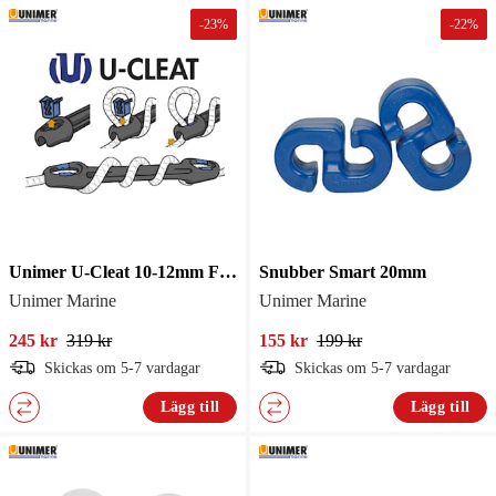
-
23
%
-
22
%
Unimer U-Cleat 10-12mm Förtöjningsfj.
Snubber Smart 20mm
Unimer Marine
Unimer Marine
245 kr
319 kr
155 kr
199 kr
Skickas om 5-7 vardagar
Skickas om 5-7 vardagar
Lägg till
Lägg till