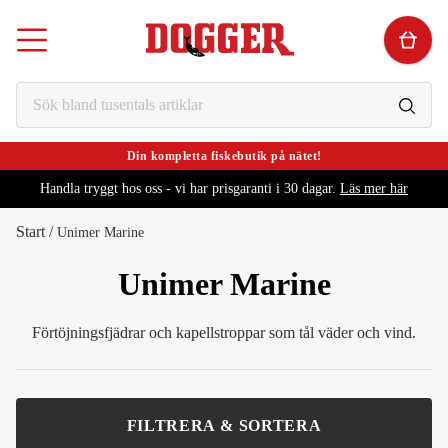
Din kompletta fiskebutik på nätet!
Handla tryggt hos oss - vi har prisgaranti i 30 dagar.
Läs mer här
Start
/
Unimer Marine
Unimer Marine
Förtöjningsfjädrar och kapellstroppar som tål väder och vind.
FILTRERA & SORTERA