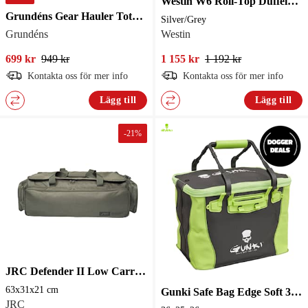
Westin W6 Roll-Top Duffelbag XL Silver/Grey
Grundéns Gear Hauler Tote bag 50L Red Orange
Silver/Grey
Grundéns
Westin
699 kr
949 kr
1 155 kr
1 192 kr
Kontakta oss för mer info
Kontakta oss för mer info
Lägg till
Lägg till
-
21
%
JRC Defender II Low Carryall XL Green 63x31x21 cm
63x31x21 cm
Gunki Safe Bag Edge Soft 36 36x25x26 cm
JRC