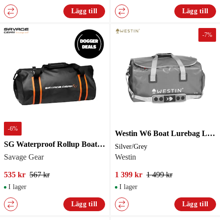
Lägg till
Lägg till
-
7
%
-
6
%
Westin W6 Boat Lurebag Large Silver/Grey
SG Waterproof Rollup Boat & Bank Bag 40 L
Silver/Grey
Savage Gear
Westin
535 kr
567 kr
1 399 kr
1 499 kr
I lager
I lager
Lägg till
Lägg till