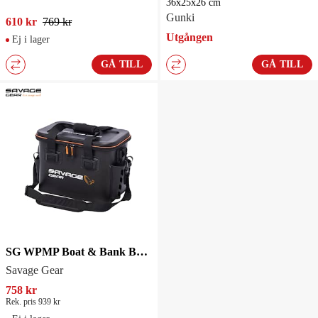
36x25x26 cm
Gunki
610 kr
769 kr
Utgången
Ej i lager
GÅ TILL
GÅ TILL
SG WPMP Boat & Bank Bag L 24L 36x23x28 cm
Savage Gear
758 kr
Rek. pris 939 kr