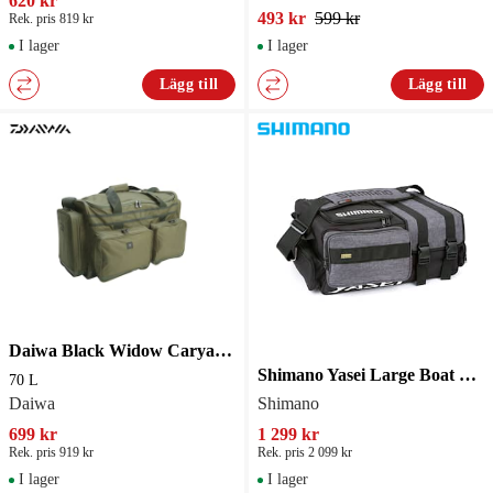
620 kr
493 kr
599 kr
Rek. pris 819 kr
I lager
I lager
Lägg till
Lägg till
Daiwa Black Widow Caryall 70 L
Shimano Yasei Large Boat Bag
70 L
Daiwa
Shimano
699 kr
1 299 kr
Rek. pris 919 kr
Rek. pris 2 099 kr
I lager
I lager