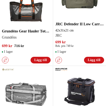
JRC Defender II Low Carryall Green 42x31x21 cm
42x31x21 cm
Grundéns Gear Hauler Tote bag 50L Anchor
JRC
Grundéns
699 kr
699 kr
716 kr
Rek. pris 749 kr
I lager
I lager
Lägg till
Lägg till