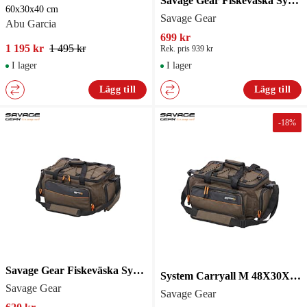
Savage Gear Fiskeväska System Carryall XL 62X44X29Cm 53L
60x30x40 cm
Savage Gear
Abu Garcia
699 kr
1 195 kr
1 495 kr
Rek. pris 939 kr
I lager
I lager
Lägg till
Lägg till
-
18
%
Savage Gear Fiskeväska System Carryall L 54X37X26Cm 33L
System Carryall M 48X30X22Cm 18L
Savage Gear
Savage Gear