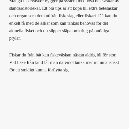
Många fiskeväskor bygger på system med lösa betesaskar av
standardstorlekar. Ett bra tips är att köpa till extra betesaskar
och organisera dem utifrån fiskeslag eller fiskart. Då kan du
enkelt få med de askar som kan tänkas behövas för det
aktuella fisket och du slipper släpa omkring på onödiga
prylar.
Fiskar du från båt kan fiskeväskan nästan aldrig bli för stor.
Vid fiske från land får man däremot tänka mer minimalistiskt
för att smidigt kunna förflytta sig.