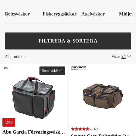
Betesväskor
Fiskeryggsäckar
Axelväskor
Midjevä
FILTRERA & SORTERA
21 produkter
Visar
24
Sommarklipp!
-
20
%
5.0
(2)
Abu Garcia Förvaringsväska Beast Pro Big Boat Bag 60x30x40 cm