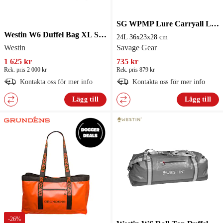
SG WPMP Lure Carryall Large
Westin W6 Duffel Bag XL Silver/Grey
24L 36x23x28 cm
Westin
Savage Gear
1 625 kr
735 kr
Rek. pris 2 000 kr
Rek. pris 879 kr
Kontakta oss för mer info
Kontakta oss för mer info
Lägg till
Lägg till
-
26
%