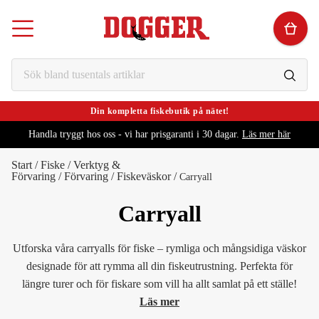
Din kompletta fiskebutik på nätet!
Handla tryggt hos oss - vi har prisgaranti i 30 dagar.
Läs mer här
Start
/
Fiske
/
Verktyg &
Förvaring
/
Förvaring
/
Fiskeväskor
/
Carryall
Carryall
Utforska våra carryalls för fiske – rymliga och mångsidiga väskor
designade för att rymma all din fiskeutrustning. Perfekta för
längre turer och för fiskare som vill ha allt samlat på ett ställe!
Läs mer