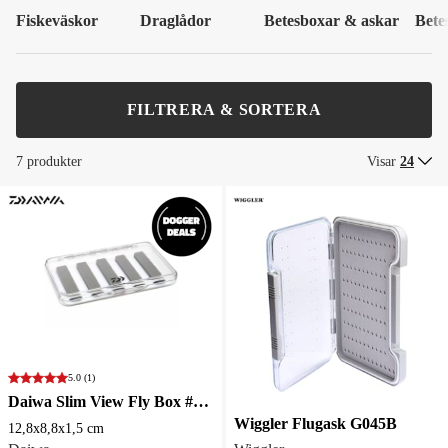
Fiskeväskor
Draglådor
Betesboxar & askar
Bete
FILTRERA & SORTERA
7 produkter
Visar
24
5.0
(1)
Daiwa Slim View Fly Box #3 12,8x8,8x1,5 cm
Wiggler Flugask G045B
12,8x8,8x1,5 cm