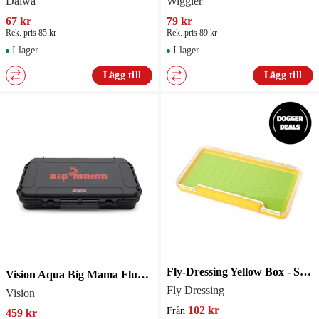
Daiwa
Wiggler
67 kr
79 kr
Rek. pris 85 kr
Rek. pris 89 kr
I lager
I lager
Lägg till
Lägg till
Fly-Dressing Yellow Box - Small/Large Sili
Vision Aqua Big Mama Flugask
Fly Dressing
Vision
102 kr
Från
459 kr