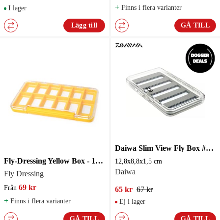
+
Finns i flera varianter
I lager
Lägg till
GÅ TILL
Daiwa Slim View Fly Box #1 12,8x8,8x1,5 cm
Fly-Dressing Yellow Box - 12M/18M Compartments
12,8x8,8x1,5 cm
Daiwa
Fly Dressing
69 kr
Från
65 kr
67 kr
+
Finns i flera varianter
Ej i lager
GÅ TILL
GÅ TILL