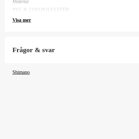
Material
PVC & 210D POLYESTER
Visa mer
Frågor & svar
Shimano