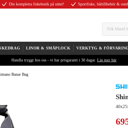
Din kompletta fiskebutik på nätet!
Sportfiske, båttillbehör & out
ISKEDRAG
LINOR & SMÅPLOCK
VERKTYG & FÖRVARIN
Handla tryggt hos oss - vi har prisgaranti i 30 dagar.
Läs mer här
imano Banar Bag
Shi
40x25
69