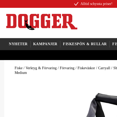
Alltid schyssta priser!
NYHETER
KAMPANJER
FISKESPÖN & RULLAR
F
Fiske
/
Verktyg & Förvaring
/
Förvaring
/
Fiskeväskor
/
Carryall
/
Sh
Medium