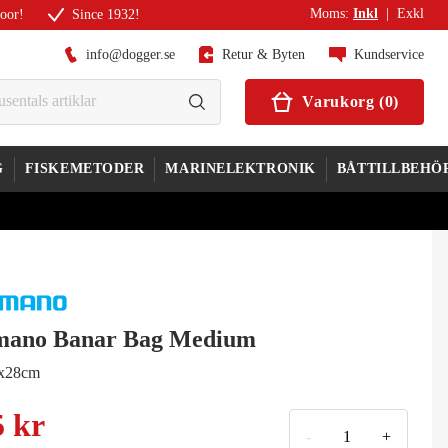
Moms
:
Inkl
|
Exkl
door!
Since 1932!
info@dogger.se
Retur & Byten
Kundservice
Varukorg
(
0
)
G
FISKEMETODER
MARINELEKTRONIK
BÅTTILLBEHÖ
mano Banar Bag Medium
x28cm
5 kr
-
+