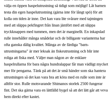
välja en öppen haspelutrustning så tidigt som möjligt! Låt barnen
testa din egen haspelutrustning (gärna inte för långt spö) för att
kolla om tiden är inne. Det kan vara lite svårare med tajmingen
med att släppa pekfingret från linan jämfört med att släppa
tryckknappen med tummen, men det är marginellt. En inkapslad
rulle innehåller många smådelar och de billigaste varianterna har
ofta ganska dålig kvalitet. Många av de färdiga "barn-
utrustningarna" är mer leksak än fiskeutrustning och blir inte
roliga att fiska med. Väljer man någon av de enklare
haspelrullarna för bara några hundralappar får man vädligt mycket
mer för pengarna. Tänk på att det är små händer som ska hantera
utrustningen så det kan vara bra att köra med en rulle som inte är
alltför stor. Rulle motsvarande Shimanos storlek 2500 fungerar
fint. Det ska gärna vara en lättfälld bygel så att det lätt går att veva
hem direkt efter kastet.