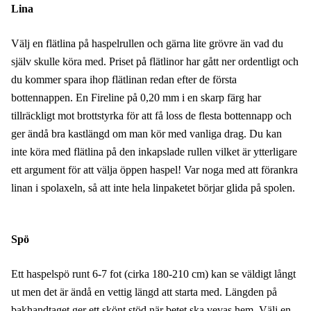
Lina
Välj en flätlina på haspelrullen och gärna lite grövre än vad du
själv skulle köra med. Priset på flätlinor har gått ner ordentligt och
du kommer spara ihop flätlinan redan efter de första
bottennappen. En Fireline på 0,20 mm i en skarp färg har
tillräckligt mot brottstyrka för att få loss de flesta bottennapp och
ger ändå bra kastlängd om man kör med vanliga drag. Du kan
inte köra med flätlina på den inkapslade rullen vilket är ytterligare
ett argument för att välja öppen haspel! Var noga med att förankra
linan i spolaxeln, så att inte hela linpaketet börjar glida på spolen.
Spö
Ett haspelspö runt 6-7 fot (cirka 180-210 cm) kan se väldigt långt
ut men det är ändå en vettig längd att starta med. Längden på
bakhandtaget ger ett skönt stöd när betet ska vevas hem. Välj en