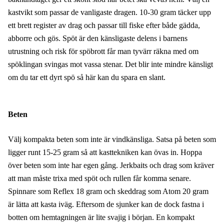
kastvikt som passar de vanligaste dragen. 10-30 gram täcker upp
ett brett register av drag och passar till fiske efter både gädda,
abborre och gös. Spöt är den känsligaste delens i barnens
utrustning och risk för spöbrott får man tyvärr räkna med om
spöklingan svingas mot vassa stenar. Det blir inte mindre känsligt
om du tar ett dyrt spö så här kan du spara en slant.
Beten
Välj kompakta beten som inte är vindkänsliga. Satsa på beten som
ligger runt 15-25 gram så att kasttekniken kan övas in. Hoppa
över beten som inte har egen gång. Jerkbaits och drag som kräver
att man måste trixa med spöt och rullen får komma senare.
Spinnare som Reflex 18 gram och skeddrag som Atom 20 gram
är lätta att kasta iväg. Eftersom de sjunker kan de dock fastna i
botten om hemtagningen är lite svajig i början. En kompakt