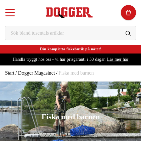
Din kompletta fiskebutik på nätet!
Handla tryggt hos oss - vi har prisgaranti i 30 dagar.
Läs mer här
Start
 / 
Dogger Magasinet
 / 
Fiska med barnen
Fiska med barnen