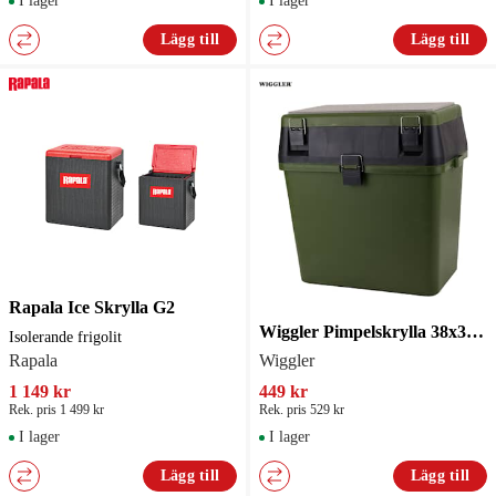
I lager
I lager
Lägg till
Lägg till
Rapala Ice Skrylla G2
Wiggler Pimpelskrylla 38x37x23cm
Isolerande frigolit
Rapala
Wiggler
1 149 kr
449 kr
Rek. pris 1 499 kr
Rek. pris 529 kr
I lager
I lager
Lägg till
Lägg till