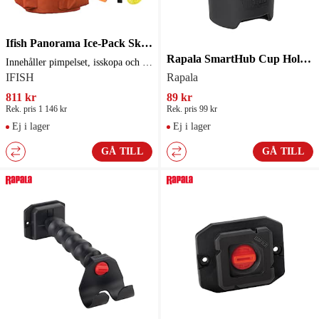
Ifish Panorama Ice-Pack Skrylla
Rapala SmartHub Cup Holder
Innehåller pimpelset, isskopa och dubbar
IFISH
Rapala
811 kr
89 kr
Rek. pris 1 146 kr
Rek. pris 99 kr
Ej i lager
Ej i lager
GÅ TILL
GÅ TILL