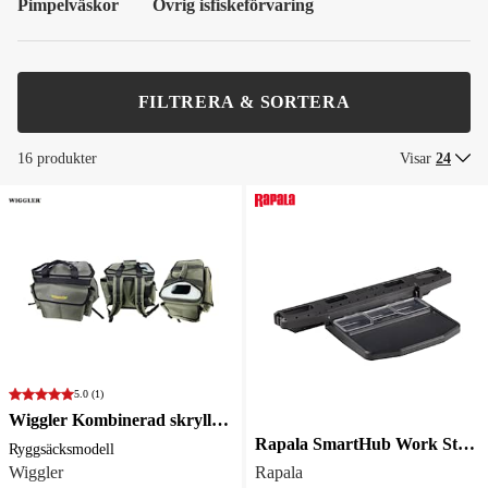
Pimpelväskor
Övrig isfiskeförvaring
FILTRERA & SORTERA
16 produkter
Visar
24
5.0
(1)
Wiggler Kombinerad skrylla med ryggsäck
Rapala SmartHub Work Station
Ryggsäcksmodell
Wiggler
Rapala