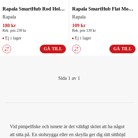
Rapala SmartHub Rod Holder
Rapala SmartHub Flat Mount 2-pack
Rapala
Rapala
180 kr
109 kr
Rek. pris 239 kr
Rek. pris 139 kr
Ej i lager
Ej i lager
GÅ TILL
GÅ TILL
Sida 1 av 1
Vid pimpelfiske och ismete är det väldigt skönt att ha något
att sitta på. En stolsrygga eller en skrylla ger dig rätt sitthöjd