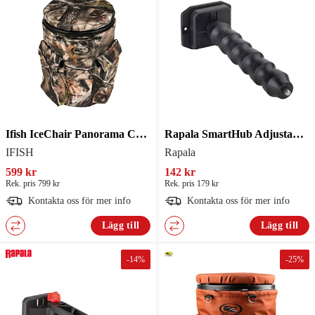
Ifish IceChair Panorama Camo Skrylla
Rapala SmartHub Adjustable Arm
IFISH
Rapala
599 kr
142 kr
Rek. pris 799 kr
Rek. pris 179 kr
Kontakta oss för mer info
Kontakta oss för mer info
Lägg till
Lägg till
-
14
%
-
25
%