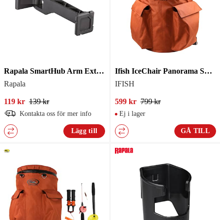
Rapala SmartHub Arm Extension for 7 Adjustable Arm
Ifish IceChair Panorama Skrylla
Rapala
IFISH
119 kr
139 kr
599 kr
799 kr
Kontakta oss för mer info
Ej i lager
Lägg till
GÅ TILL