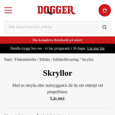
Din kompletta fiskebutik på nätet!
Handla tryggt hos oss - vi har prisgaranti i 30 dagar.
Läs mer här
Start
/
Fiskemetoder
/
Isfiske
/
Isfiskeförvaring
/
Skryllor
Skryllor
Med en skrylla eller stolsryggsäck får du rätt sitthöjd vid
pimpelfisket.
Läs mer