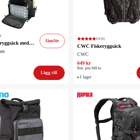
)
5.0
(1)
Jämför
SPRO Fiskeryggsäck med fyra 3600-boxar
CWC Fiskeryggsäck
mm
CWC
649 kr
Rek. pris 849 kr
Lägg till
I lager