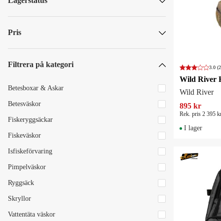
Lagerstatus
Grundéns
Skickas omgående
Hurricane
Skickas om mer än 5 vardagar
Pris
IFISH
Plano
Filtrera på kategori
3.0
(2
Rapala
SEK
SEK
Shimano
Betesboxar & Askar
Wild River
Westin
Betesväskor
895 kr
Rek. pris 2 395 k
Wiggler
Fiskeryggsäckar
I lager
12 till att visa...
Fiskeväskor
Isfiskeförvaring
Pimpelväskor
Ryggsäck
Skryllor
Vattentäta väskor