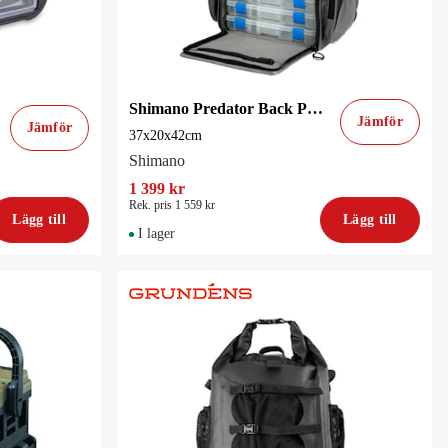
Shimano Predator Back Pack & Tackle Box Fiskeryggsäck
Jämför
Jämför
37x20x42cm
Shimano
1 399 kr
Rek. pris 1 559 kr
Lägg till
Lägg till
I lager