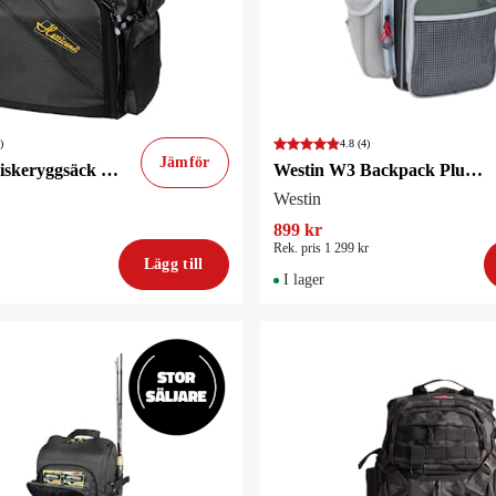
)
4.8
(4)
Jämför
Hurricane Fiskeryggsäck med 4 boxar
Westin W3 Backpack Plus (2 boxes) Large Grey/Black
Westin
899 kr
Rek. pris 1 299 kr
Lägg till
I lager