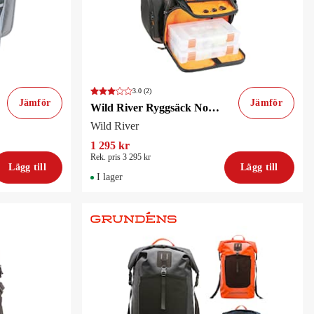
3.0
(2)
Jämför
Jämför
Wild River Ryggsäck Nomad XP USB Med LED-belysning
Wild River
1 295 kr
Rek. pris 3 295 kr
Lägg till
Lägg till
I lager