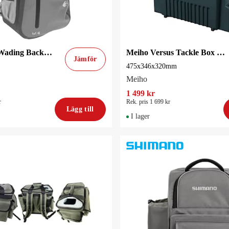
Westin W6 Wading Backpack Silver/Grey
Meiho Versus Tackle Box 7095N Green
Jämför
475x346x320mm
Meiho
1 499 kr
r
Rek. pris 1 699 kr
Lägg till
I lager