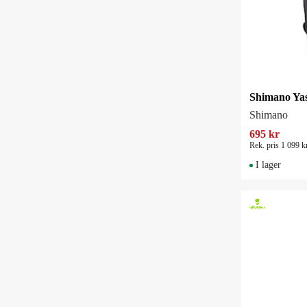
Shimano
695 kr
Rek. pris 1 099 k
I lager