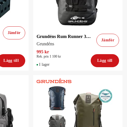
Jämför
Grundéns Rum Runner 30L Waterproof Backpack Black
Jämför
Grundéns
995 kr
Rek. pris 1 100 kr
Lägg till
Lägg till
I lager