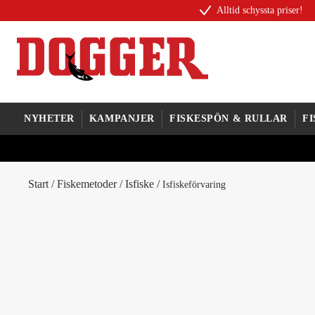
Alltid schyssta priser!
NYHETER
KAMPANJER
FISKESPÖN & RULLAR
F
Start
/
Fiskemetoder
/
Isfiske
/
Isfiskeförvaring