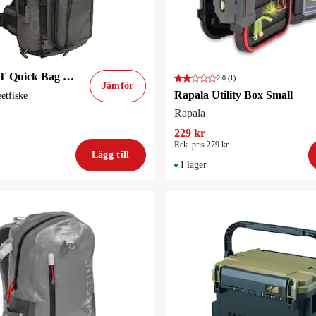
Gunki Iron-T Quick Bag 40x21x11 cm
2.0
(1)
Jämför
Rapala Utility Box Small
eetfiske
Rapala
229 kr
Rek. pris 279 kr
Lägg till
I lager