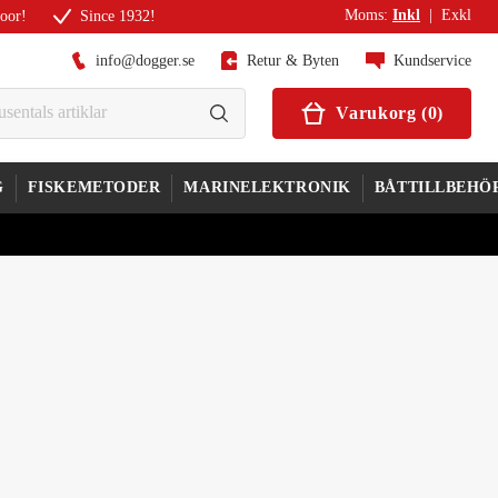
Moms
:
Inkl
|
Exkl
door!
Since 1932!
info@dogger.se
Retur & Byten
Kundservice
Varukorg
(
0
)
G
FISKEMETODER
MARINELEKTRONIK
BÅTTILLBEHÖ