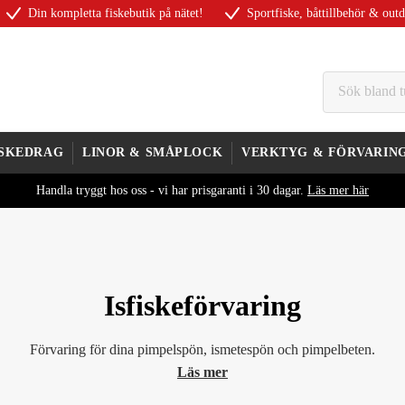
Din kompletta fiskebutik på nätet!
Sportfiske, båttillbehör & out
ISKEDRAG
LINOR & SMÅPLOCK
VERKTYG & FÖRVARIN
Handla tryggt hos oss - vi har prisgaranti i 30 dagar.
Läs mer här
Isfiskeförvaring
Förvaring för dina pimpelspön, ismetespön och pimpelbeten.
Läs mer