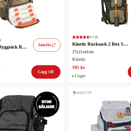
4.7
(3)
)
Kinetic Rucksack 2 Box System Fiskeryggsäck
Jämför
Wild River Ryggsäck Recon 22cm
37x21x41cm
Kinetic
595 kr
r
Lägg till
I lager