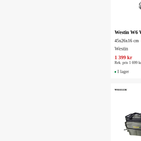
45x26x16 cm
Westin
1 399 kr
Rek. pris 1 699 k
I lager