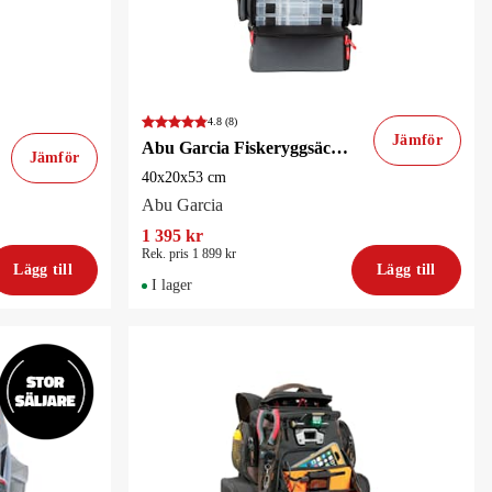
4.8
(8)
Jämför
Abu Garcia Fiskeryggsäck Beast Pro 40x20x53cm
Jämför
40x20x53 cm
Abu Garcia
1 395 kr
Rek. pris 1 899 kr
Lägg till
Lägg till
I lager