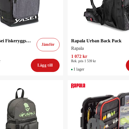
Shimano Yasei Fiskeryggsäck
Rapala Urban Back Pack
Jämför
Rapala
1 072 kr
r
Rek. pris 1 539 kr
Lägg till
I lager