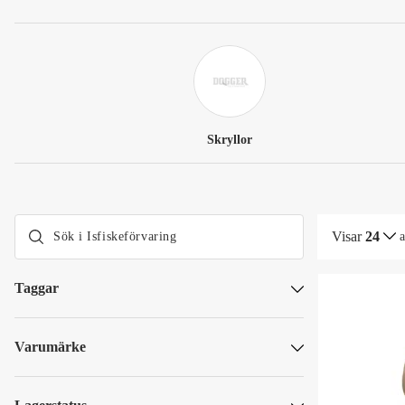
Skryllor
Visar
24
Taggar
Dogger Deals
Gäddfeber
Varumärke
Kundfavoriter
Abu Garcia
OUTLET
Daiwa