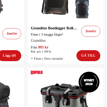
Grundéns Bootlegger Roll Top Ryggsäck 30L
Jämför
Jämför
Finns i 3 snygga färger!
Grundéns
995 kr
Från
Rek. pris 1 300 kr
Lägg till
GÅ TILL
+
Finns i flera varianter