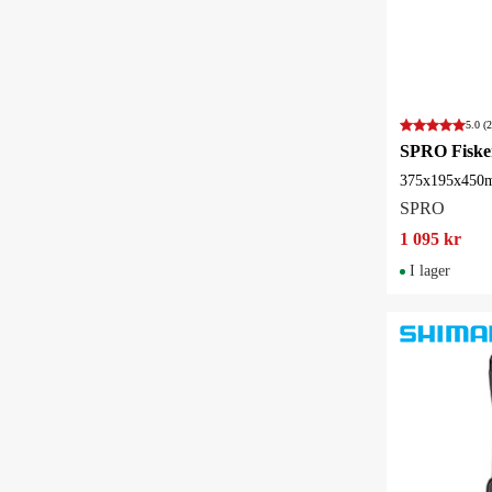
5.0
(2
375x195x450
SPRO
1 095 kr
I lager