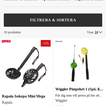
FILTRERA & SORTERA
10 produkter
Visar
24
-
11
%
Wiggler Pimpelset 1 (Spö, lina, isskopa, pirk, blänke)
För dig som vill prova på lite olika fiskarter
Rapala Isskopa Mini Mega
Wiggler
Rapala