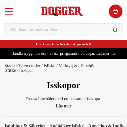
Din kompletta fiskebutik på nätet!
Handla tryggt hos oss - vi har prisgaranti i 30 dagar.
Läs mer här
Start
/
Fiskemetoder
/
Isfiske
/
Verktyg & Tillbehör
isfiske
/
Isskopor
Isskopor
Rensa borrhålet med en passande isskopa.
Läs mer
Isdubbar & Säkerhet
Spöhållare isfiske
Angeldon & Indikat