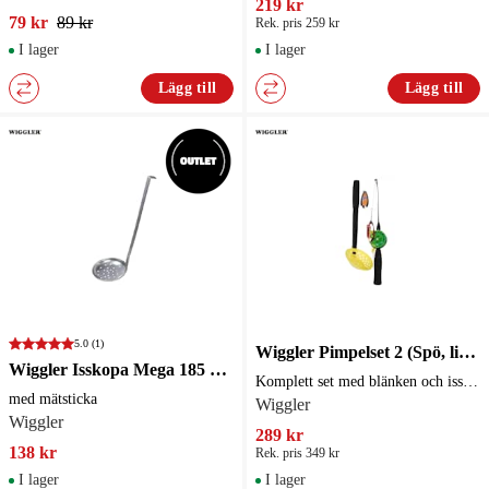
219 kr
79 kr
89 kr
Rek. pris 259 kr
I lager
I lager
Lägg till
Lägg till
5.0
(1)
Wiggler Pimpelset 2 (Spö, lina, isskopa, blänken)
Wiggler Isskopa Mega 185 mm med mätsticka
Komplett set med blänken och isskopa
med mätsticka
Wiggler
Wiggler
289 kr
138 kr
Rek. pris 349 kr
I lager
I lager