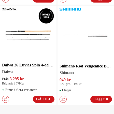
Daiwa 26 Luvias Spin 4-delat 8' 2-12G
Shimano Rod Vengeance BX Boat Slim Spinnspö 1+1pc 2,29m 7'6" 12-20lb
Daiwa
Shimano
3 295 kr
Från
949 kr
Rek. pris 3 779 kr
Rek. pris 1 199 kr
+
Finns i flera varianter
I lager
GÅ TILL
Lägg till