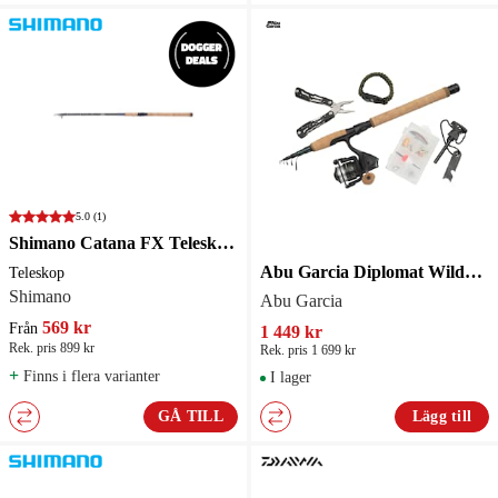
5.0
(1)
Shimano Catana FX Teleskop Haspelspö
Abu Garcia Diplomat Wilderness SurvivalL Tele 2.13m 2-10g 6Sec / 2000 170/0.20
Teleskop
Shimano
Abu Garcia
569 kr
Från
1 449 kr
Rek. pris 899 kr
Rek. pris 1 699 kr
+
Finns i flera varianter
I lager
GÅ TILL
Lägg till