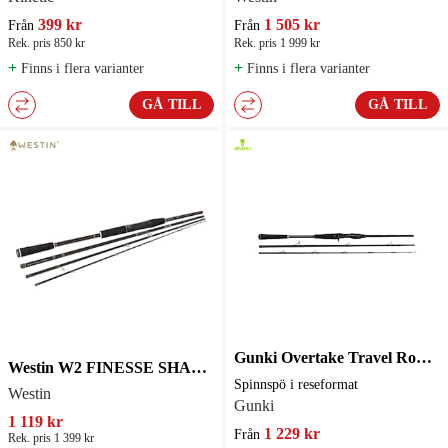
399 kr
1 505 kr
Från
Från
Rek. pris 850 kr
Rek. pris 1 999 kr
+
+
Finns i flera varianter
Finns i flera varianter
GÅ TILL
GÅ TILL
Gunki Overtake Travel Rod ED-C Spinnspö
Westin W2 FINESSE SHAD TRAVEL 7'4"/ 220CM MH 10-28G Haspelspö
Spinnspö i reseformat
Westin
Gunki
1 119 kr
1 229 kr
Från
Rek. pris 1 399 kr