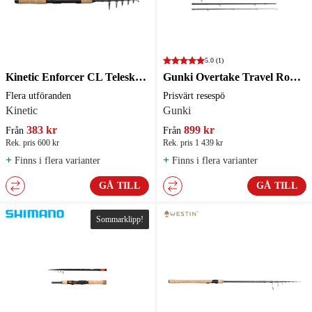
5.0
(1)
Kinetic Enforcer CL Teleskopspö
Gunki Overtake Travel Rod ED-S Haspelspö
Flera utföranden
Prisvärt resespö
Kinetic
Gunki
383 kr
899 kr
Från
Från
Rek. pris 600 kr
Rek. pris 1 439 kr
+
+
Finns i flera varianter
Finns i flera varianter
GÅ TILL
GÅ TILL
Sommarklipp!