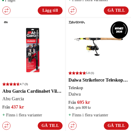
I lager
Lägg till
GÅ TILL
5.0
(1)
Daiwa Strikeforce Teleskop Haspelset
4.7
(3)
Teleskop
Abu Garcia Cardinalset Vildmark Tele Haspel
Daiwa
Abu Garcia
695 kr
Från
437 kr
Från
Rek. pris 809 kr
+
+
Finns i flera varianter
Finns i flera varianter
GÅ TILL
GÅ TILL