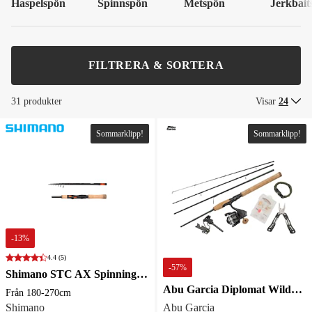
Haspelspön
Spinnspön
Metspön
Jerkbait
FILTRERA & SORTERA
31 produkter
Visar
24
Sommarklipp!
Sommarklipp!
-
13
%
4.4
(5)
-
57
%
Shimano STC AX Spinning Mini Tele MF 1,80m 3-14g 10pc
Abu Garcia Diplomat Wilderness Survival 1.98m 3-12g 4Sec / 2000 170/0.20
Från 180-270cm
Shimano
Abu Garcia