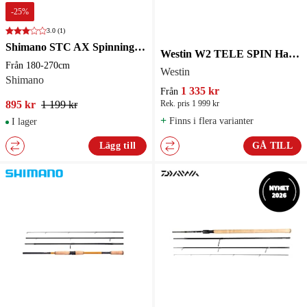
-
25
%
3.0
(1)
Shimano STC AX Spinning Mini Tele MF 1,80m 7-21g 10pc
Westin W2 TELE SPIN Haspelspö
Från 180-270cm
Westin
Shimano
1 335 kr
Från
895 kr
1 199 kr
Rek. pris 1 999 kr
+
Finns i flera varianter
I lager
Lägg till
GÅ TILL