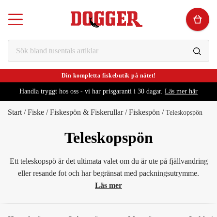
Din kompletta fiskebutik på nätet!
Handla tryggt hos oss - vi har prisgaranti i 30 dagar.
Läs mer här
Start
/
Fiske
/
Fiskespön & Fiskerullar
/
Fiskespön
/
Teleskopspön
Teleskopspön
Ett teleskopspö är det ultimata valet om du är ute på fjällvandring
eller resande fot och har begränsat med packningsutrymme.
Läs mer