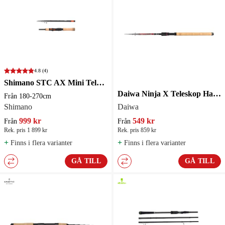
4.8
(4)
Shimano STC AX Mini Teleskopspö
Daiwa Ninja X Teleskop Haspelspö
Från 180-270cm
Shimano
Daiwa
999 kr
549 kr
Från
Från
Rek. pris 1 899 kr
Rek. pris 859 kr
+
+
Finns i flera varianter
Finns i flera varianter
GÅ TILL
GÅ TILL