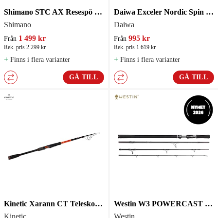
Shimano STC AX Resespö 4 och 5-delat
Daiwa Exceler Nordic Spin 4-delat
Shimano
Daiwa
1 499 kr
995 kr
Från
Från
Rek. pris 2 299 kr
Rek. pris 1 619 kr
+
+
Finns i flera varianter
Finns i flera varianter
GÅ TILL
GÅ TILL
Kinetic Xarann CT Teleskopspö
Westin W3 POWERCAST TRAVEL 3RD Haspelspö
Kinetic
Westin