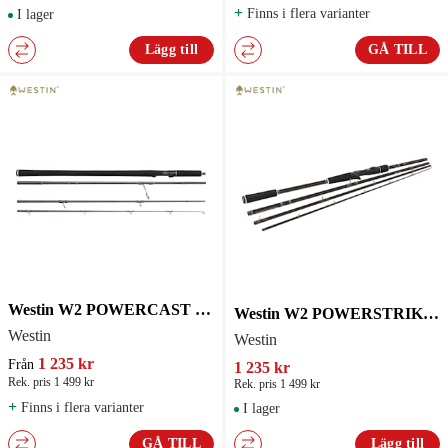
+
Finns i flera varianter
I lager
Lägg till
GÅ TILL
Westin W2 POWERCAST TRAVEL Haspelspö
Westin W2 POWERSTRIKE-T TRAVEL 8'/240CM XH 60-140G Spinnspö
Westin
Westin
1 235 kr
Från
1 235 kr
Rek. pris 1 499 kr
Rek. pris 1 499 kr
+
Finns i flera varianter
I lager
GÅ TILL
Lägg till