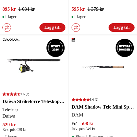
895 kr
1 034 kr
595 kr
1 379 kr
I lager
I lager
Lägg till
Lägg till
4.5
(2)
5.0
(2)
Daiwa Strikeforce Teleskop Haspelset 7' 5-25g 0.17mm Yellow
DAM Shadow Tele Mini Spin Haspelspö
Teleskop
DAM
Daiwa
508 kr
Från
529 kr
Rek. pris 849 kr
Rek. pris 629 kr
+
Finns i flera varianter