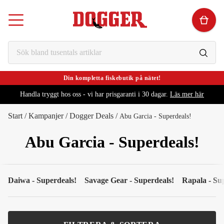
Din kompletta fiskebutik på nätet!
Handla tryggt hos oss - vi har prisgaranti i 30 dagar.
Läs mer här
Start
/
Kampanjer
/
Dogger Deals
/
Abu Garcia - Superdeals!
Abu Garcia - Superdeals!
Daiwa - Superdeals!
Savage Gear - Superdeals!
Rapala - Su