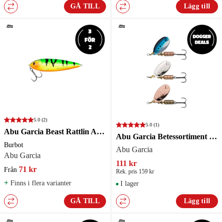
GÅ TILL
Lägg till
5.0
(2)
5.0
(1)
Abu Garcia Beast Rattlin Atom 45 g
Abu Garcia Betessortiment Fast Attack 7g Lead Free 3st
Burbot
Abu Garcia
Abu Garcia
111 kr
71 kr
Från
Rek. pris 159 kr
+
Finns i flera varianter
I lager
GÅ TILL
Lägg till