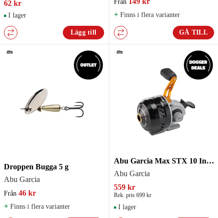
149 kr
Från
62 kr
+
Finns i flera varianter
I lager
Lägg till
GÅ TILL
Abu Garcia Max STX 10 Inkapslad Rulle
Droppen Bugga 5 g
Abu Garcia
Abu Garcia
559 kr
46 kr
Från
Rek. pris 699 kr
+
Finns i flera varianter
I lager