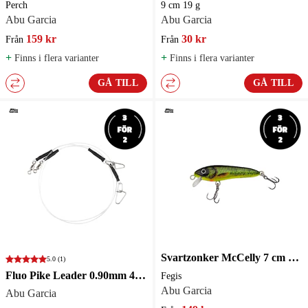
Perch
9 cm 19 g
Abu Garcia
Abu Garcia
159 kr
30 kr
Från
Från
+
+
Finns i flera varianter
Finns i flera varianter
GÅ TILL
GÅ TILL
Svartzonker McCelly 7 cm Blue Silver
5.0
(1)
Fluo Pike Leader 0.90mm 40cm - 2-pack
Fegis
Abu Garcia
Abu Garcia