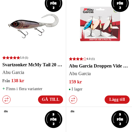
5.0
(1)
4.0
(1)
Svartzonker McMy Tail 20 cm Blue Sunrise
Abu Garcia Droppen Vide 7g 3-Pack
Abu Garcia
Abu Garcia
138 kr
Från
159 kr
+
Finns i flera varianter
I lager
GÅ TILL
Lägg till