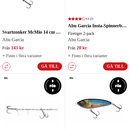
4.0
(2)
Abu Garcia Insta-Spinnerbait Garcia Beast Silver 2-pack
Svartzonker McMio 14 cm Blue Sunrise
Firetiger 2-pack
Abu Garcia
Abu Garcia
143 kr
20 kr
Från
Från
+
+
Finns i flera varianter
Finns i flera varianter
GÅ TILL
GÅ TILL