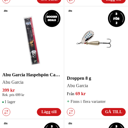
Abu Garcia Haspelspön Cardinalset Start 6ft6in
Droppen 8 g
Abu Garcia
Abu Garcia
399 kr
69 kr
Från
Rek. pris 699 kr
+
Finns i flera varianter
I lager
Lägg till
GÅ TILL