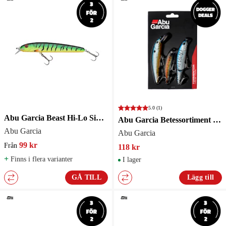
5.0
(1)
Abu Garcia Beast Hi-Lo Sinking 14cm
Abu Garcia Betessortiment Tormentor 3st Big
Abu Garcia
Abu Garcia
99 kr
Från
118 kr
+
Finns i flera varianter
I lager
GÅ TILL
Lägg till