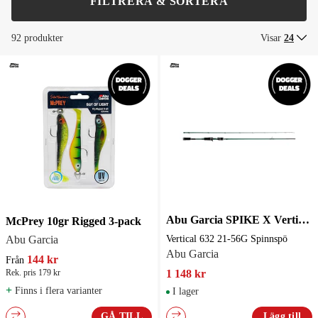
FILTRERA & SORTERA
92 produkter
Visar
24
Abu Garcia SPIKE X Vertical 632 21-56G Spinnspö
McPrey 10gr Rigged 3-pack
Abu Garcia
Vertical 632 21-56G Spinnspö
Abu Garcia
144 kr
Från
Rek. pris 179 kr
1 148 kr
+
Finns i flera varianter
I lager
GÅ TILL
Lägg till