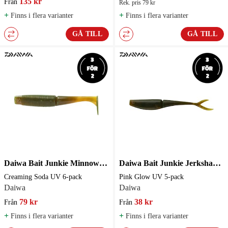
135 kr
Från
Rek. pris 79 kr
+
+
Finns i flera varianter
Finns i flera varianter
GÅ TILL
GÅ TILL
Daiwa Bait Junkie Minnow 3.2" 8 cm 6-pack
Daiwa Bait Junkie Jerkshad 12,4 cm
Creaming Soda UV 6-pack
Pink Glow UV 5-pack
Daiwa
Daiwa
79 kr
38 kr
Från
Från
+
+
Finns i flera varianter
Finns i flera varianter