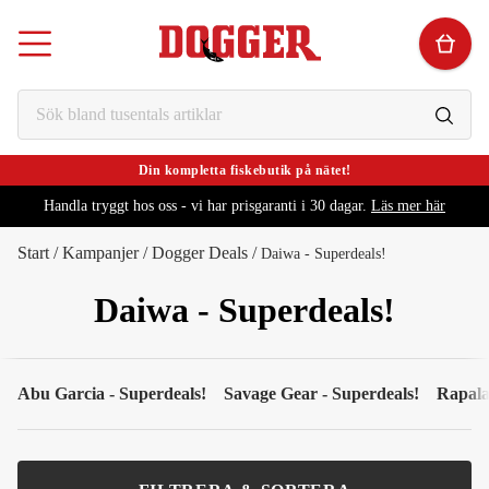
Din kompletta fiskebutik på nätet!
Handla tryggt hos oss - vi har prisgaranti i 30 dagar.
Läs mer här
Start
/
Kampanjer
/
Dogger Deals
/
Daiwa - Superdeals!
Daiwa - Superdeals!
Abu Garcia - Superdeals!
Savage Gear - Superdeals!
Rapala