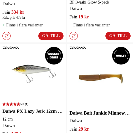
BP Iwashi Glow 5-pack
Daiwa
Daiwa
334 kr
Från
19 kr
Från
Rek. pris 479 kr
+
+
Finns i flera varianter
Finns i flera varianter
GÅ TILL
GÅ TILL
5.0
(1)
Daiwa PX Lazy Jerk 12cm 40g Slow Sink Jerkbait
Daiwa Bait Junkie Minnow 6.2" 15,5cm 3-pack
12 cm
Daiwa
Daiwa
29 kr
Från