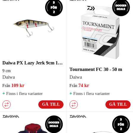
Daiwa PX Lazy Jerk 9cm 18g Slow Sink Jerkbait 9 cm
Tournament FC 30 - 50 m
9 cm
Daiwa
Daiwa
109 kr
74 kr
Från
Från
+
+
Finns i flera varianter
Finns i flera varianter
GÅ TILL
GÅ TILL