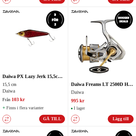
Daiwa PX Lazy Jerk 15,5cm 85g Slow Sink Jerkbait
Daiwa Freams LT 2500D Haspelrulle
15,5 cm
Daiwa
Daiwa
103 kr
Från
995 kr
+
Finns i flera varianter
I lager
GÅ TILL
Lägg till