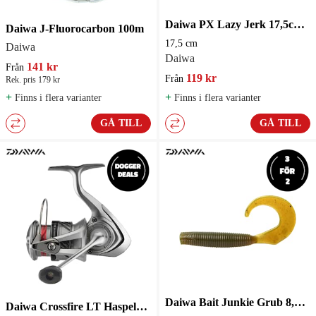
Daiwa PX Lazy Jerk 17,5cm 118g Slow Sink Jerkbait 17,5 cm
Daiwa J-Fluorocarbon 100m
17,5 cm
Daiwa
Daiwa
141 kr
Från
119 kr
Från
Rek. pris 179 kr
+
+
Finns i flera varianter
Finns i flera varianter
GÅ TILL
GÅ TILL
Daiwa Bait Junkie Grub 8,8 cm
Daiwa Crossfire LT Haspelrulle