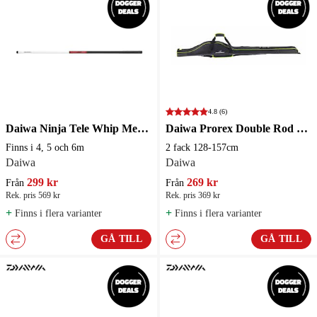
4.8
(6)
Daiwa Ninja Tele Whip Metspö
Daiwa Prorex Double Rod Bag
Finns i 4, 5 och 6m
2 fack 128-157cm
Daiwa
Daiwa
299 kr
269 kr
Från
Från
Rek. pris 569 kr
Rek. pris 369 kr
+
+
Finns i flera varianter
Finns i flera varianter
GÅ TILL
GÅ TILL