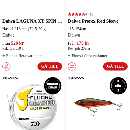
4.5
(2)
Daiwa LAGUNA XT SPIN Haspelspö
Daiwa Prorex Rod Sleeve
Haspel 213 cm (7') 5-20 g
115-154cm
Daiwa
Daiwa
529 kr
175 kr
Från
Från
Rek. pris 659 kr
Rek. pris 239 kr
+
+
Finns i flera varianter
Finns i flera varianter
GÅ TILL
GÅ TILL