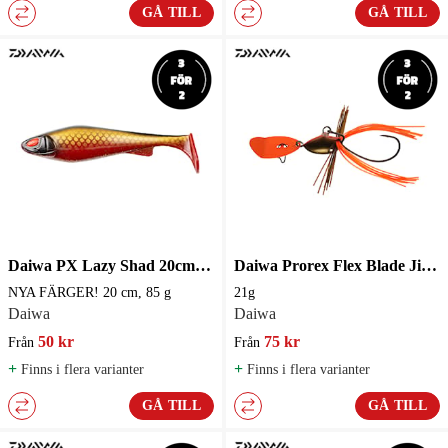
GÅ TILL
GÅ TILL
Daiwa PX Lazy Shad 20cm 85g Gäddjigg
Daiwa Prorex Flex Blade Jig 21g
NYA FÄRGER! 20 cm, 85 g
21g
Daiwa
Daiwa
50 kr
75 kr
Från
Från
+
+
Finns i flera varianter
Finns i flera varianter
GÅ TILL
GÅ TILL