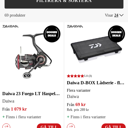
FILTRERA & SORTERA
69 produkter
Visar
24
5.0
(3)
Daiwa D-BOX Lådserie - flera varianter
Flera varianter
Daiwa 23 Fuego LT Haspelrulle
Daiwa
Daiwa
69 kr
Från
1 079 kr
Från
Rek. pris 289 kr
+
+
Finns i flera varianter
Finns i flera varianter
GÅ TILL
GÅ TILL