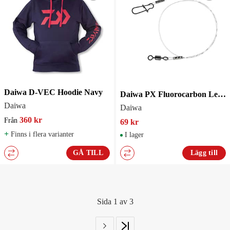
Daiwa D-VEC Hoodie Navy
Daiwa PX Fluorocarbon Leader 50 cm
Daiwa
Daiwa
360 kr
Från
69 kr
+
Finns i flera varianter
I lager
GÅ TILL
Lägg till
Sida 1 av 3