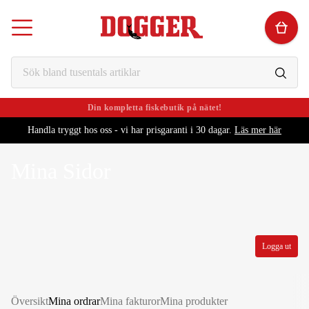
Din kompletta fiskebutik på nätet!
Alltid schyssta priser!
Handla tryggt hos oss - vi har prisgaranti i 30 dagar.
Läs mer här
Mina Sidor
Logga ut
Översikt
Mina ordrar
Mina fakturor
Mina produkter