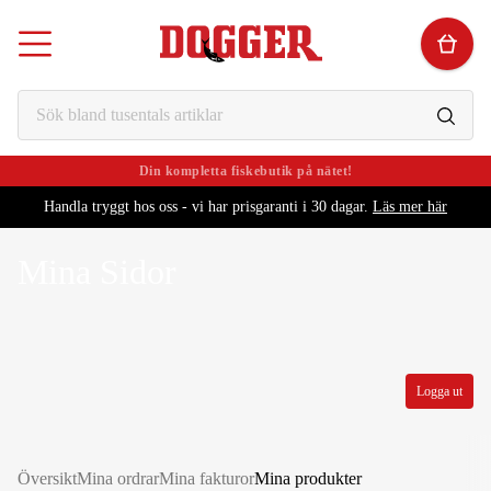
Din kompletta fiskebutik på nätet!
Alltid schyssta priser!
Handla tryggt hos oss - vi har prisgaranti i 30 dagar.
Läs mer här
Mina Sidor
Logga ut
Översikt
Mina ordrar
Mina fakturor
Mina produkter