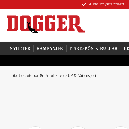
Alltid schyssta priser!
NYHETER
KAMPANJER
FISKESPÖN & RULLAR
F
Start
/
Outdoor & Friluftsliv
/
SUP & Vattensport