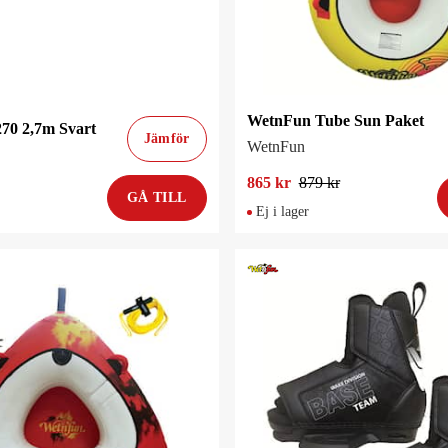
WetnFun Tube Sun Paket
70 2,7m Svart
Jämför
WetnFun
865 kr
879 kr
GÅ TILL
Ej i lager