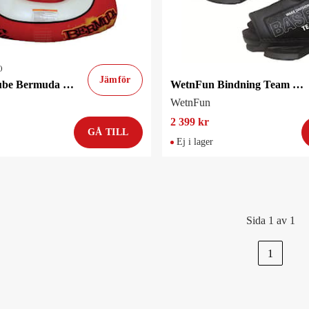
)
Jämför
WetnFun Tube Bermuda Paket
WetnFun Bindning Team 39-47
WetnFun
2 399 kr
GÅ TILL
Ej i lager
Sida 1 av 1
1