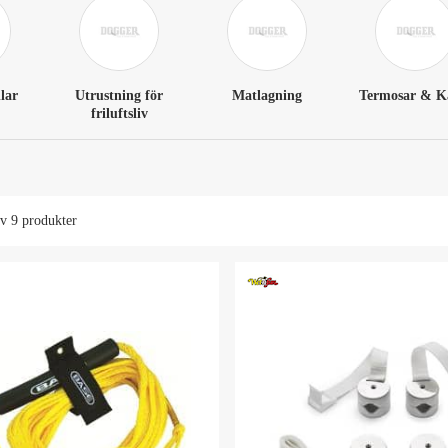
lar
Utrustning för
Matlagning
Termosar & K
friluftsliv
av
9 produkter