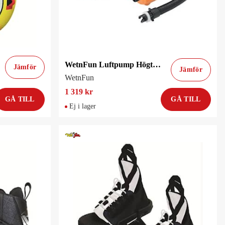
WetnFun Luftpump Högtryck 20Psi 12V
Jämför
Jämför
WetnFun
1 319 kr
GÅ TILL
GÅ TILL
Ej i lager