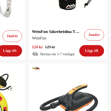
WetnFun Säkerhetslina Till Sup
Jämför
Jämför
WetnFun
124 kr
129 kr
Lägg till
Lägg till
Skickas om 5-7 vardagar