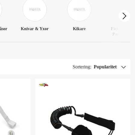
åsor
Knivar & Yxor
Kikare
Ficklampor 
Pannlampo
Sortering:
Popularitet