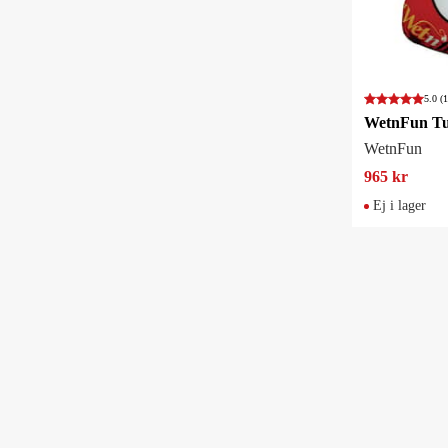
5.0
(1
WetnFun
965 kr
Ej i lager