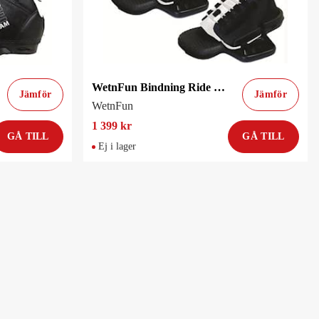
WetnFun Bindning Ride Boot 35-47
Jämför
Jämför
WetnFun
1 399 kr
GÅ TILL
GÅ TILL
Ej i lager