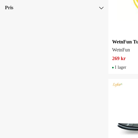
Skickas om mer än 5 vardagar
Pris
SEK
SEK
WetnFun
269 kr
I lager