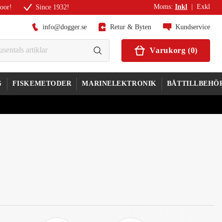
Moms
:
Inkl
|
Exkl
door!
Since 1932!
info@dogger.se
Retur & Byten
Kundservice
Varukorg
(
0
)
G
FISKEMETODER
MARINELEKTRONIK
BÅTTILLBEHÖ