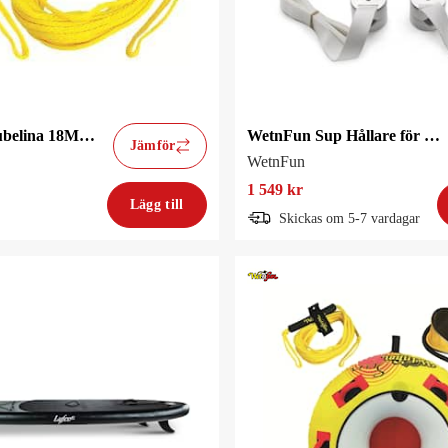
WetnFun Tubelina 18M 1 Person
WetnFun Sup Hållare för Mantåg
Jämför
WetnFun
1 549 kr
Lägg till
Skickas om 5-7 vardagar