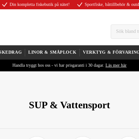
Din kompletta fiskebutik på nätet!
Sportfiske, båttillbehör & out
ISKEDRAG
LINOR & SMÅPLOCK
VERKTYG & FÖRVARIN
Handla tryggt hos oss - vi har prisgaranti i 30 dagar.
Läs mer här
SUP & Vattensport