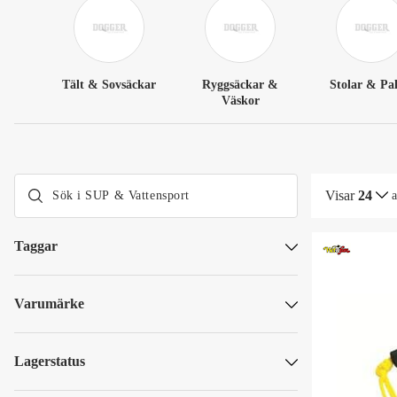
Tält & Sovsäckar
Ryggsäckar &
Stolar & Pal
Väskor
Visar
24
Taggar
Kampanjpriser - prylar till båtlivet
Varumärke
Lyfco
WetnFun
Lagerstatus
Skickas omgående