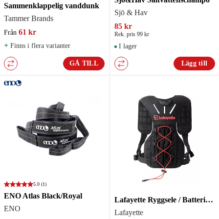
Sammenklappelig vanddunk
Sjö & Hav
Tammer Brands
85 kr
61 kr
Från
Rek. pris 99 kr
+
Finns i flera varianter
I lager
GÅ TILL
Lägg till
5.0
(1)
ENO Atlas Black/Royal
Lafayette Ryggsele / Batteriväst
ENO
Lafayette