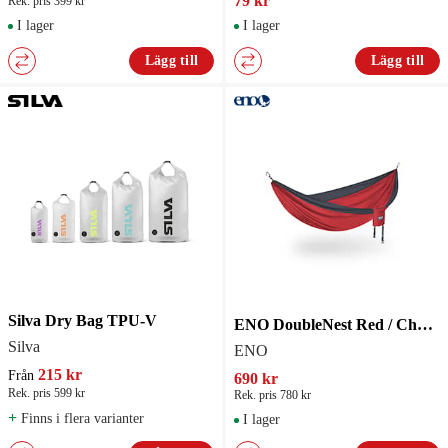
79 kr
Rek. pris 399 kr
I lager
I lager
Lägg till
Lägg till
Silva Dry Bag TPU-V
ENO DoubleNest Red / Charcoal
Silva
ENO
215 kr
Från
690 kr
Rek. pris 599 kr
Rek. pris 780 kr
+
Finns i flera varianter
I lager