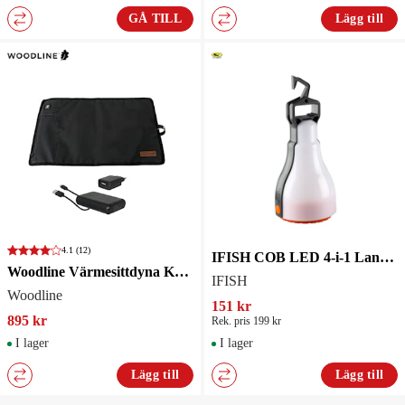
GÅ TILL
Lägg till
4.1
(12)
IFISH COB LED 4-i-1 Lanterna
Woodline Värmesittdyna Keflavik
IFISH
Woodline
151 kr
895 kr
Rek. pris 199 kr
I lager
I lager
Lägg till
Lägg till