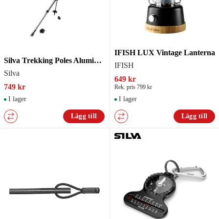
IFISH LUX Vintage Lanterna
Silva Trekking Poles Aluminium Cork
IFISH
Silva
649 kr
749 kr
Rek. pris 799 kr
I lager
I lager
Lägg till
Lägg till