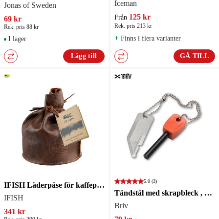
Iceman
Jonas of Sweden
125 kr
Från
69 kr
Rek. pris 213 kr
Rek. pris 88 kr
+
Finns i flera varianter
I lager
Lägg till
GÅ TILL
5.0
(3)
IFISH Läderpåse för kaffepanna
Tändstål med skrapbleck , 45 mm
IFISH
Briv
341 kr