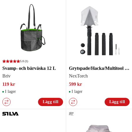
5.0
(1)
Svamp- och bärväska 12 L
Grytspade/Hacka/Multitool 100 cm
Briv
NexTorch
119 kr
599 kr
I lager
I lager
Lägg till
Lägg till