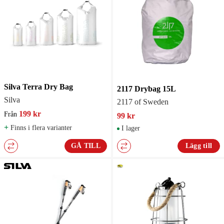
Silva Terra Dry Bag
2117 Drybag 15L
Silva
2117 of Sweden
199 kr
Från
99 kr
+
Finns i flera varianter
I lager
GÅ TILL
Lägg till