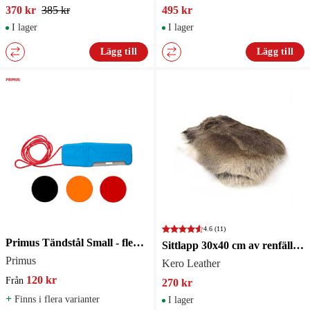
370 kr
385 kr
495 kr
I lager
I lager
Lägg till
Lägg till
4.6
(11)
Primus Tändstål Small - flera färger
Sittlapp 30x40 cm av renfäll, behandlad
Primus
Kero Leather
120 kr
Från
270 kr
+
Finns i flera varianter
I lager