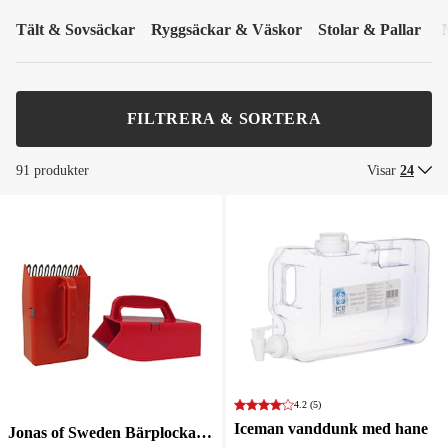
Tält & Sovsäckar
Ryggsäckar & Väskor
Stolar & Pallar
FILTRERA & SORTERA
91 produkter
Visar
24
4.2
(5)
Iceman vanddunk med hane
Jonas of Sweden Bärplockare Linden