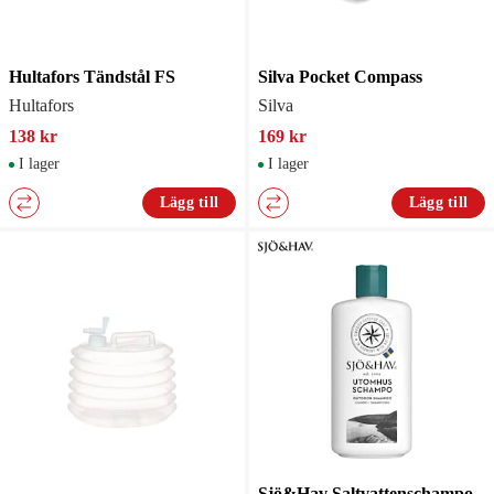
Hultafors Tändstål FS
Silva Pocket Compass
Hultafors
Silva
138 kr
169 kr
I lager
I lager
Lägg till
Lägg till
Sjö&Hav Saltvattenschampo