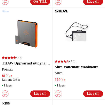
GÅ TILL
Lägg till
5.0
(4)
4.5
(2)
THAW Uppvärmd sittdyna, USB
Silva Vattentätt Mobilfodral
Pointex
Silva
819 kr
169 kr
Rek. pris 919 kr
I lager
I lager
Lägg till
Lägg till