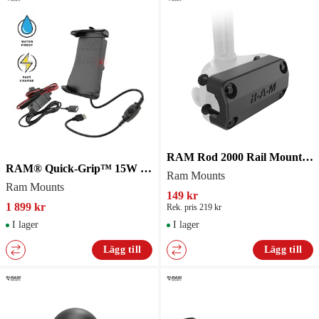
RAM Rod 2000 Rail Mount Adapter Kit RAM-114RM
RAM® Quick-Grip™ 15W Waterproof Wireless Charging Holder with Charger
Ram Mounts
Ram Mounts
149 kr
1 899 kr
Rek. pris 219 kr
I lager
I lager
Lägg till
Lägg till