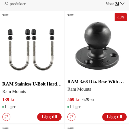
82 produkter
Visar
24
-
10
%
RAM 3.68 Dia. Bese With Ball
RAM Stainless U-Bolt Hardware Pack 1 1/4"
Ram Mounts
Ram Mounts
139 kr
569 kr
629 kr
I lager
I lager
Lägg till
Lägg till