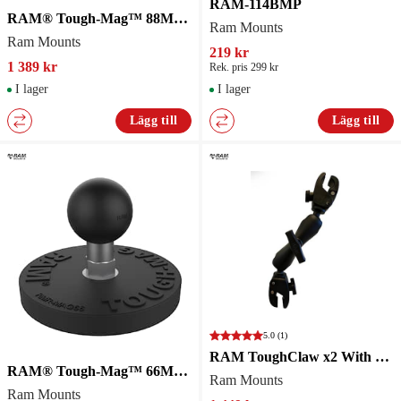
RAM-114BMP
RAM® Tough-Mag™ 88MM Diameter Diamond Ball Base - C Size
Ram Mounts
Ram Mounts
219 kr
1 389 kr
Rek. pris 299 kr
I lager
I lager
Lägg till
Lägg till
5.0
(1)
RAM ToughClaw x2 With Med Arm RAP-400-201
RAM® Tough-Mag™ 66MM Diameter Ball Base
Ram Mounts
Ram Mounts