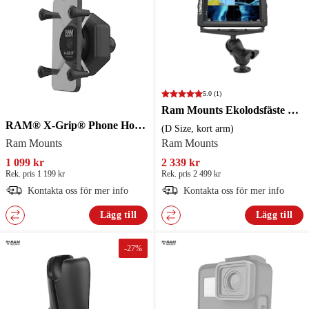
5.0
(1)
Ram Mounts Ekolodsfäste D-111-C (D Size, kort arm)
RAM® X-Grip® Phone Holder with Ball & Vibe-Safe™ Adapter
(D Size, kort arm)
Ram Mounts
Ram Mounts
1 099 kr
2 339 kr
Rek. pris 1 199 kr
Rek. pris 2 499 kr
Kontakta oss för mer info
Kontakta oss för mer info
Lägg till
Lägg till
-
27
%