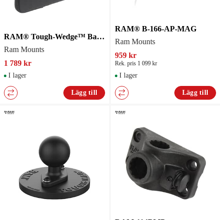
RAM® B-166-AP-MAG
RAM® Tough-Wedge™ Base with Ball and Expansion Pouch
Ram Mounts
Ram Mounts
959 kr
1 789 kr
Rek. pris 1 099 kr
I lager
I lager
Lägg till
Lägg till