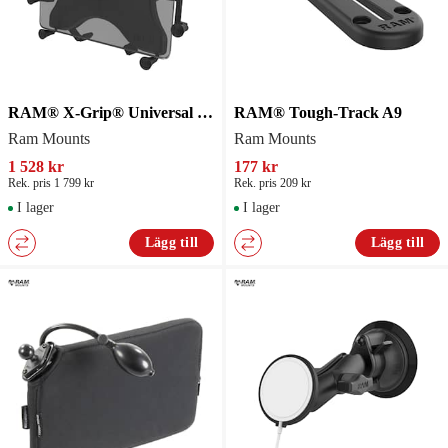
RAM® X-Grip® Universal Holder for 9"-10" Tablets
RAM® Tough-Track A9
Ram Mounts
Ram Mounts
1 528 kr
177 kr
Rek. pris 1 799 kr
Rek. pris 209 kr
I lager
I lager
Lägg till
Lägg till