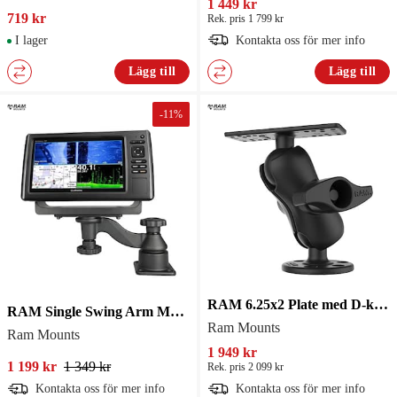
1 449 kr
719 kr
Rek. pris 1 799 kr
I lager
Kontakta oss för mer info
Lägg till
Lägg till
-
11
%
RAM 6.25x2 Plate med D-kula Kort Arm RAM-D-115-C
RAM Single Swing Arm Mount System Horizontal
Ram Mounts
Ram Mounts
1 949 kr
1 199 kr
1 349 kr
Rek. pris 2 099 kr
Kontakta oss för mer info
Kontakta oss för mer info