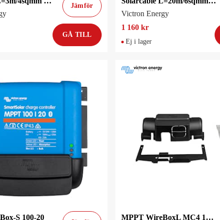
Solarcable L=3m/4sqmm MC4-M/F
Solarcable L=20m/6sqmm MC4-M/F
Jämför
gy
Victron Energy
1 160 kr
GÅ TILL
Ej i lager
ox-S 100-20
MPPT WireBoxL MC4 150-45/60/70