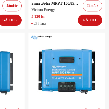
SmartSolar MPPT 150/85-MC4 VE.Can (12/24V)
Jämför
Jämför
Victron Energy
5 120 kr
GÅ TILL
GÅ TILL
Ej i lager