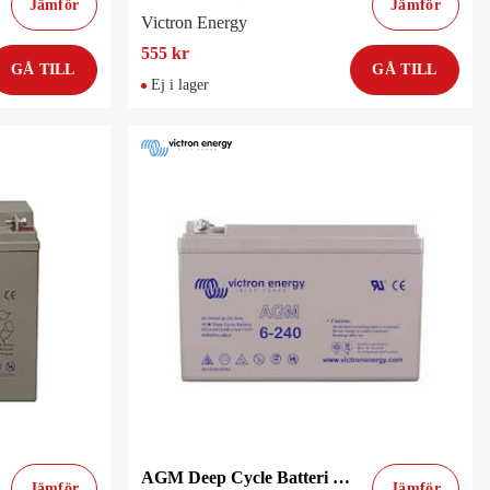
Jämför
Jämför
Victron Energy
555 kr
GÅ TILL
GÅ TILL
Ej i lager
AGM Deep Cycle Batteri 6V/240Ah
Jämför
Jämför