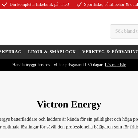
Din kompletta fiskebutik på nätet!
Sportfiske, båttillbehör & out
ISKEDRAG
LINOR & SMÅPLOCK
VERKTYG & FÖRVARIN
Handla tryggt hos oss - vi har prisgaranti i 30 dagar.
Läs mer här
Victron Energy
rgys batteriladdare och laddare är kända för sin pålitlighet och höga p
r optimala lösningar för såväl den professionella båtägaren som för friti