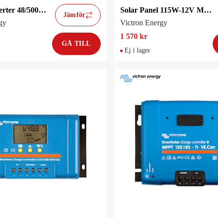
Phoenix Inverter 48/5000 230V VE.Bus
Solar Panel 115W-12V Mono
Jämför
gy
Victron Energy
1 570 kr
GÅ TILL
Ej i lager