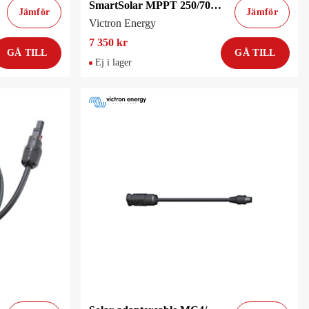
SmartSolar MPPT 250/70-Tr
Jämför
Jämför
Victron Energy
7 350 kr
GÅ TILL
GÅ TILL
Ej i lager