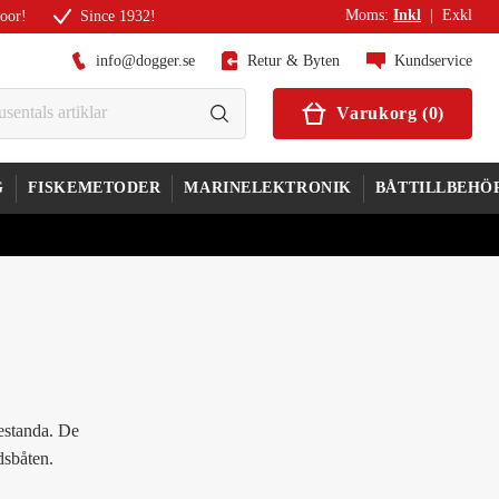
Moms
:
Inkl
|
Exkl
door!
Since 1932!
info@dogger.se
Retur & Byten
Kundservice
Varukorg
(
0
)
G
FISKEMETODER
MARINELEKTRONIK
BÅTTILLBEHÖ
restanda. De
dsbåten.