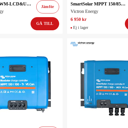
BlueSolar PWM-LCD&USB 48V-30A
SmartSolar MPPT 150/85-Tr VE.Can
Jämför
gy
Victron Energy
6 950 kr
GÅ TILL
Ej i lager