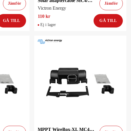
Solar adaptercable MC4/F to MC
Jämför
Jämför
Victron Energy
110 kr
GÅ TILL
GÅ TILL
Ej i lager
MPPT WireBox-XL MC4 150-85/100