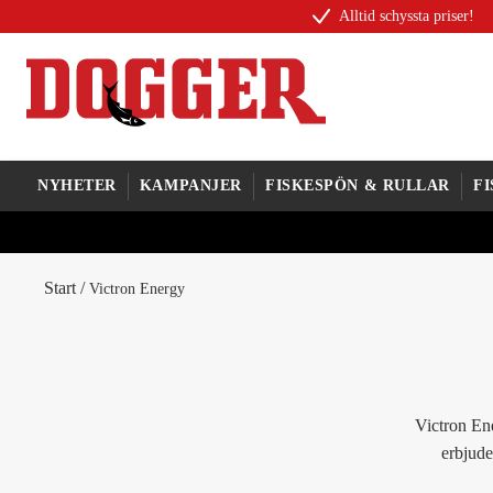
Alltid schyssta priser!
NYHETER
KAMPANJER
FISKESPÖN & RULLAR
F
Start
/
Victron Energy
Victron Ene
erbjude