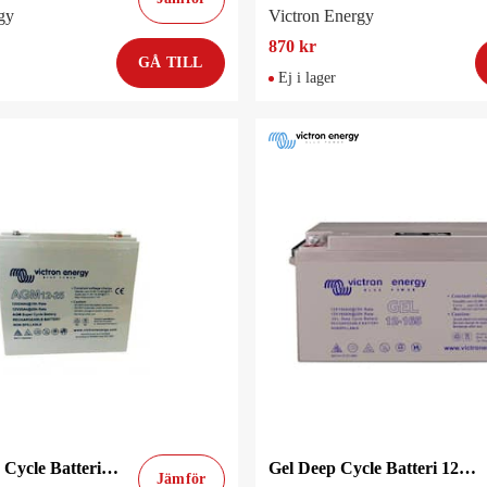
gy
Victron Energy
870 kr
GÅ TILL
Ej i lager
AGM Super Cycle Batteri 12V/25Ah
Gel Deep Cycle Batteri 12V/165Ah
Jämför