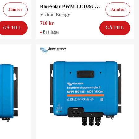
BlueSolar PWM-LCD&USB 48V-20A
Jämför
Jämför
Victron Energy
710 kr
GÅ TILL
GÅ TILL
Ej i lager