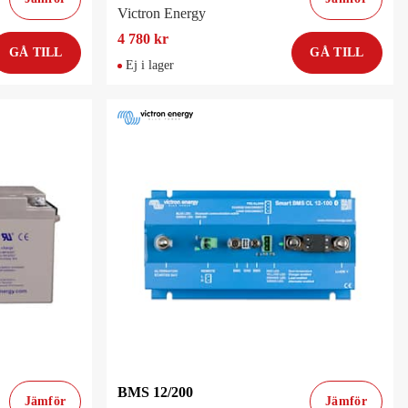
Victron Energy
4 780 kr
GÅ TILL
GÅ TILL
Ej i lager
BMS 12/200
Jämför
Jämför