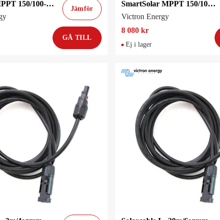
BlueSolar MPPT 150/100-Tr VE.Can
SmartSolar MPPT 150/100-MC4 VE.Can
Jämför
gy
Victron Energy
8 080 kr
GÅ TILL
Ej i lager