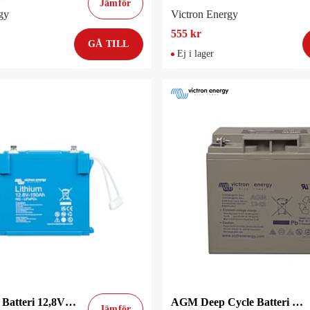
Jämför
gy
Victron Energy
555 kr
GÅ TILL
Ej i lager
Lithium NG Batteri 12,8V/150Ah
AGM Deep Cycle Batteri 12V/22Ah
Jämför