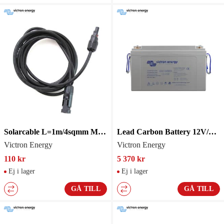
Solarcable L=1m/4sqmm MC4-M/F
Lead Carbon Battery 12V/106Ah
Victron Energy
Victron Energy
110 kr
5 370 kr
Ej i lager
Ej i lager
GÅ TILL
GÅ TILL