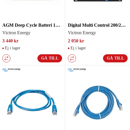
AGM Deep Cycle Batteri 12V/90Ah
Digital Multi Control 200/200A
Victron Energy
Victron Energy
3 440 kr
2 050 kr
Ej i lager
Ej i lager
GÅ TILL
GÅ TILL