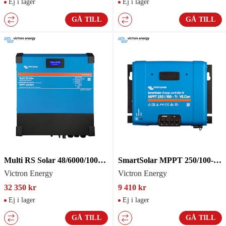
Ej i lager
Ej i lager
GÅ TILL
GÅ TILL
Multi RS Solar 48/6000/100-450/80 1 tracker
SmartSolar MPPT 250/100-Tr VE.Can
Victron Energy
Victron Energy
32 350 kr
9 410 kr
Ej i lager
Ej i lager
GÅ TILL
GÅ TILL