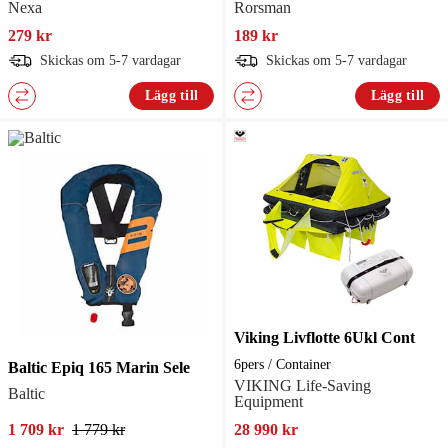
Nexa
Rorsman
279 kr
189 kr
Skickas om 5-7 vardagar
Skickas om 5-7 vardagar
Lägg till
Lägg till
Viking Livflotte 6Ukl Cont
6pers / Container
Baltic Epiq 165 Marin Sele
VIKING Life-Saving
Baltic
Equipment
1 709 kr
1 779 kr
28 990 kr