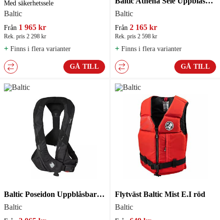
Baltic Athena Sele Uppblåsbar flytväst
Med säkerhetssele
Baltic
Baltic
1 965 kr
2 165 kr
Från
Från
Rek. pris 2 298 kr
Rek. pris 2 598 kr
+
+
Finns i flera varianter
Finns i flera varianter
GÅ TILL
GÅ TILL
Baltic Poseidon Uppblåsbar flytväst
Flytväst Baltic Mist E.I röd
Baltic
Baltic