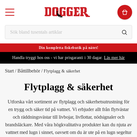
Din kompletta fiskebutik på nätet!
Handla tryggt hos oss - vi har prisgaranti i 30 dagar.
Läs mer här
Start
/
Båttillbehör
/
Flytplagg & säkerhet
Flytplagg & säkerhet
Utforska vårt sortiment av flytplagg och säkerhetsutrustning för
en trygg och säker tid på vattnet. Vi erbjuder allt från flytvästar
och räddningsvästar till livbojar, livflottar, nödsignaler och
brandsläckare. Med våra högkvalitativa produkter kan du njuta av
vattnet med lugn i sinnet, oavsett om du är ute på en lugn segeltur