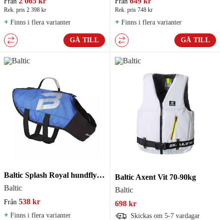
2 065 kr
649 kr
Från
Från
Rek. pris 2 398 kr
Rek. pris 748 kr
+
+
Finns i flera varianter
Finns i flera varianter
GÅ TILL
GÅ TILL
Baltic Splash Royal hundflytväst
Baltic Axent Vit 70-90kg
Baltic
Baltic
538 kr
Från
698 kr
+
Finns i flera varianter
Skickas om 5-7 vardagar