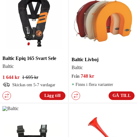
Baltic Epiq 165 Svart Sele
Baltic Livboj
Baltic
Baltic
748 kr
Från
1 644 kr
1 695 kr
+
Finns i flera varianter
Skickas om 5-7 vardagar
Lägg till
GÅ TILL