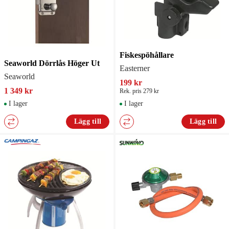
Fiskespöhållare
Seaworld Dörrlås Höger Ut
Easterner
Seaworld
199 kr
1 349 kr
Rek. pris 279 kr
I lager
I lager
Lägg till
Lägg till