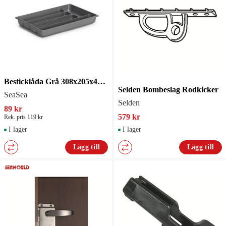
Besticklåda Grå 308x205x40mm
Selden Bombeslag Rodkicker
SeaSea
Selden
89 kr
579 kr
Rek. pris 119 kr
I lager
I lager
Lägg till
Lägg till