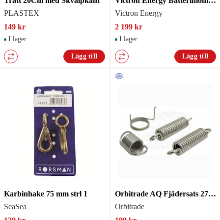
Tratt 20Cm med Skvalpkant
Victron Energy Batterimonitor BMV-712 Smart med Bluetooth Grå
PLASTEX
Victron Energy
149 kr
2 199 kr
I lager
I lager
Lägg till
Lägg till
Karbinhake 75 mm strl 1
Orbitrade AQ Fjädersats 270-290 SPDP
SeaSea
Orbitrade