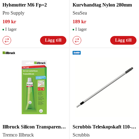
Hylsmutter M6 Fp=2
Kurvhandtag Nylon 280mm
Pro Supply
SeaSea
109 kr
189 kr
I lager
I lager
Lägg till
Lägg till
Illbruck Silicon Transparent 40 ml
Scrubbis Teleskopskaft 110-210 cm
Tremco Illbruck
Scrubbis