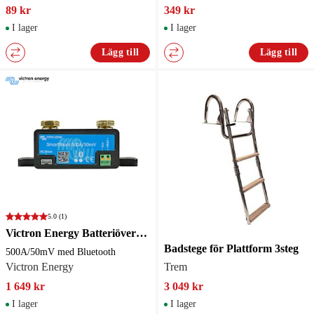
89 kr
349 kr
I lager
I lager
Lägg till
Lägg till
5.0
(1)
Victron Energy Batteriövervakare SmartShunt 500A/50mV med Bluetooth
Badstege för Plattform 3steg
500A/50mV med Bluetooth
Victron Energy
Trem
1 649 kr
3 049 kr
I lager
I lager