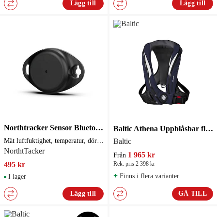
Lägg till
Lägg till
Northtracker Sensor Bluetooth
Baltic Athena Uppblåsbar flytväst
Mät luftfuktighet, temperatur, dörröppningar
Baltic
NorthtTacker
1 965 kr
Från
495 kr
Rek. pris 2 398 kr
+
Finns i flera varianter
I lager
Lägg till
GÅ TILL