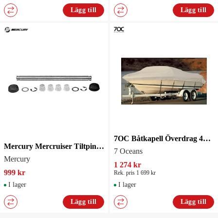
Lägg till
Lägg till
7OC Båtkapell Överdrag 488-564cm
Mercury Mercruiser Tiltpinne Kit Alpha One Gen II
7 Oceans
Mercury
1 274 kr
999 kr
Rek. pris 1 699 kr
I lager
I lager
Lägg till
Lägg till