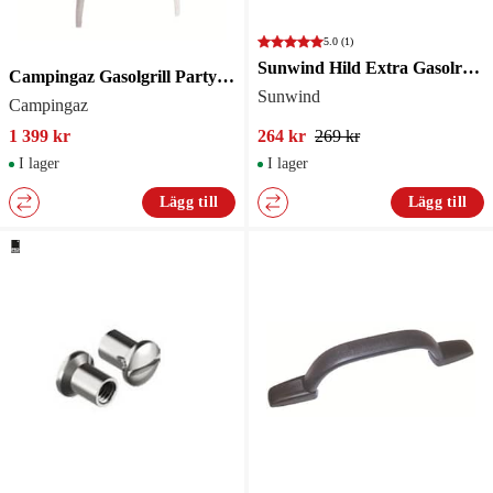
5.0
(1)
Sunwind Hild Extra Gasolregulator
Campingaz Gasolgrill Party 1350 watt
Sunwind
Campingaz
1 399 kr
264 kr
269 kr
I lager
I lager
Lägg till
Lägg till