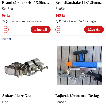
Brandkårshake 4st 5X50mm Galv
Brandkårshake 11X120mm Ring Rf
SeaSea
SeaSea
69 kr
149 kr
Skickas om 5-7 vardagar
Skickas om 5-7 vardagar
Lägg till
Lägg till
Ankarhållare Noa
Bojkrok 80mm med Beslag
Noa
SeaSea