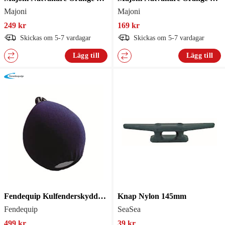
Majoni
Majoni
249 kr
169 kr
Skickas om 5-7 vardagar
Skickas om 5-7 vardagar
Lägg till
Lägg till
Fendequip Kulfenderskydd 48X35cm Marin
Knap Nylon 145mm
Fendequip
SeaSea
499 kr
39 kr