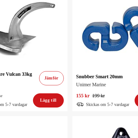
re Vulcan 33kg
Snubber Smart 20mm
Jämför
Unimer Marine
155 kr
199 kr
kr
Lägg till
om 5-7 vardagar
Skickas om 5-7 vardagar