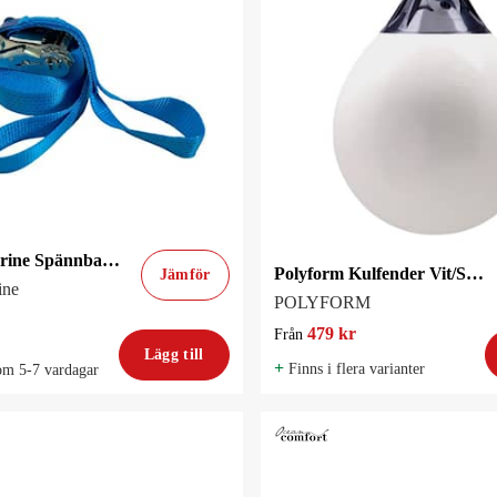
Broberg Marine Spännband 5000kg 0,5+9,5M Ögla
Polyform Kulfender Vit/Svart - flera storlekar!
Jämför
ine
POLYFORM
479 kr
Från
Lägg till
+
Finns i flera varianter
om 5-7 vardagar