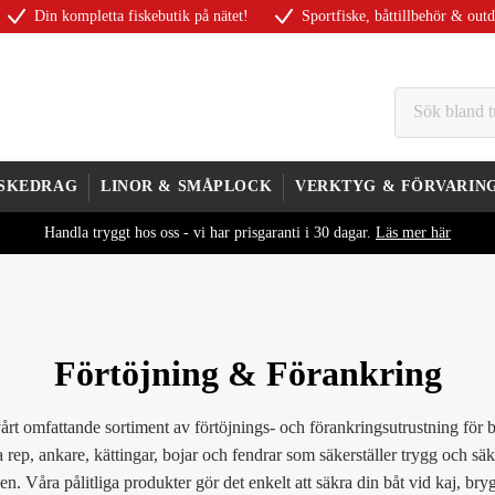
Din kompletta fiskebutik på nätet!
Sportfiske, båttillbehör & out
ISKEDRAG
LINOR & SMÅPLOCK
VERKTYG & FÖRVARIN
Handla tryggt hos oss - vi har prisgaranti i 30 dagar.
Läs mer här
Förtöjning & Förankring
årt omfattande sortiment av förtöjnings- och förankringsutrustning för b
 rep, ankare, kättingar, bojar och fendrar som säkerställer trygg och säk
en. Våra pålitliga produkter gör det enkelt att säkra din båt vid kaj, bry