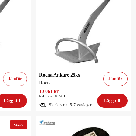
Rocna Ankare 25kg
Jämför
Jämför
Rocna
10 061 kr
Rek. pris 10 590 kr
Lägg till
Lägg till
Skickas om 5-7 vardagar
-
22
%