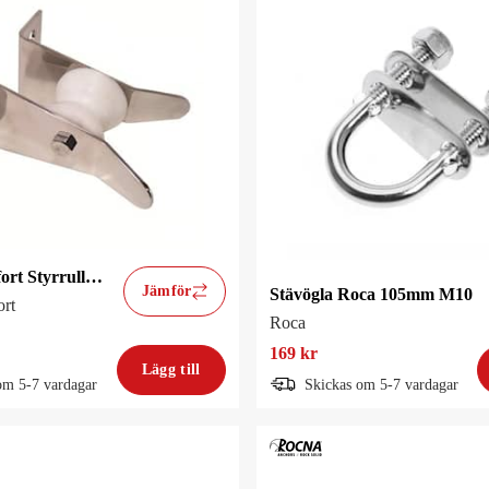
Ocean Comfort Styrrulle Oc Ankarlina/Kätting
Jämför
Stävögla Roca 105mm M10
rt
Roca
169 kr
Lägg till
om 5-7 vardagar
Skickas om 5-7 vardagar