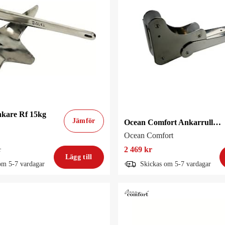
nkare Rf 15kg
Jämför
Ocean Comfort Ankarrulle Ledad Oc 5-10kg
Ocean Comfort
2 469 kr
r
Lägg till
om 5-7 vardagar
Skickas om 5-7 vardagar