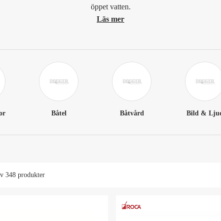
öppet vatten.
Läs mer
or
Båtel
Båtvård
Bild & Lju
av
348 produkter