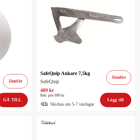
SafeQuip Ankare 7,5kg
Jämför
Jämför
SafeQuip
489 kr
Rek. pris 699 kr
GÅ TILL
Lägg till
Skickas om 5-7 vardagar