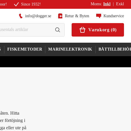
Moms
:
Inkl
|
Exkl
door!
Since 1932!
info@dogger.se
Retur & Byten
Kundservice
Varukorg
(
0
)
G
FISKEMETODER
MARINELEKTRONIK
BÅTTILLBEHÖ
åten. Hitta
er förtöjning i
gga eller ute på