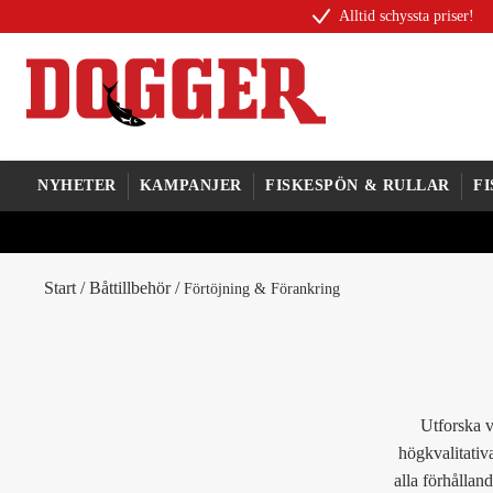
Alltid schyssta priser!
NYHETER
KAMPANJER
FISKESPÖN & RULLAR
F
Start
/
Båttillbehör
/
Förtöjning & Förankring
Utforska v
högkvalitativa
alla förhålland