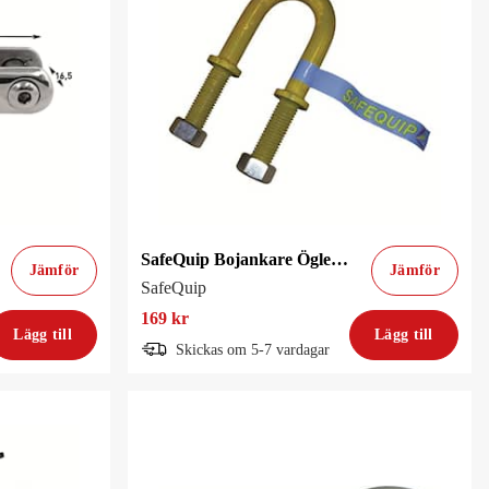
SafeQuip Bojankare Öglebult Nr:1
Jämför
Jämför
SafeQuip
169 kr
Lägg till
Lägg till
Skickas om 5-7 vardagar