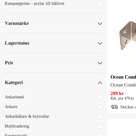
Kampanjpriser - prylar till båtlivet
Varumärke
Fendequip
Liros
Lagerstatus
Majoni
Skickas omgående
Nawa
Skickas om mer än 5 vardagar
Pris
Ocean Comfort
Roca
Kategori
Ocean Comfo
Rorsman
SEK
SEK
289 kr
SafeQuip
Ankarband
Rek. pris 479 kr
SeaSea
Ankare
Skickas 
Unimer Marine
Ankarhållare & brytrullar
19 till att visa...
Bojförankring
Fenderskydd