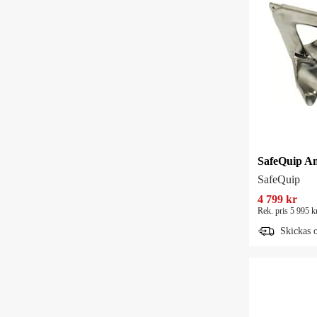
SafeQuip A
SafeQuip
4 799 kr
Rek. pris 5 995 k
Skickas 