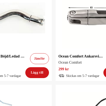
Ankarsvivel Böjd/Ledad 6-8mm
Ocean Comfort Ankarsvivel Oc 6/7mm 5-15kg
Jämför
Ocean Comfort
299 kr
Lägg till
om 5-7 vardagar
Skickas om 5-7 vardagar