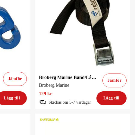
Broberg Marine Band/Lås 25mm X 3,0M Svart 2St
Jämför
Jämför
Broberg Marine
129 kr
Lägg till
Lägg till
Skickas om 5-7 vardagar