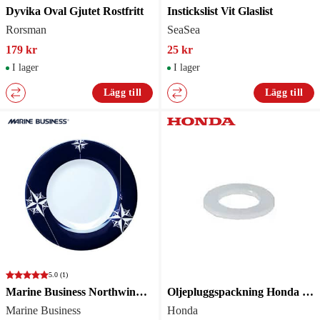
Dyvika Oval Gjutet Rostfritt
Instickslist Vit Glaslist
Rorsman
SeaSea
179 kr
25 kr
I lager
I lager
Lägg till
Lägg till
5.0
(1)
Marine Business Northwind Tallrik 25cm /St
Oljepluggspackning Honda 12mm
Marine Business
Honda