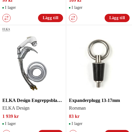
99 kr
109 kr
I lager
I lager
Lägg till
Lägg till
ELKA Design Engreppsblandare med Dusch
Expanderplugg 13-17mm
ELKA Design
Rorsman
1 939 kr
83 kr
I lager
I lager