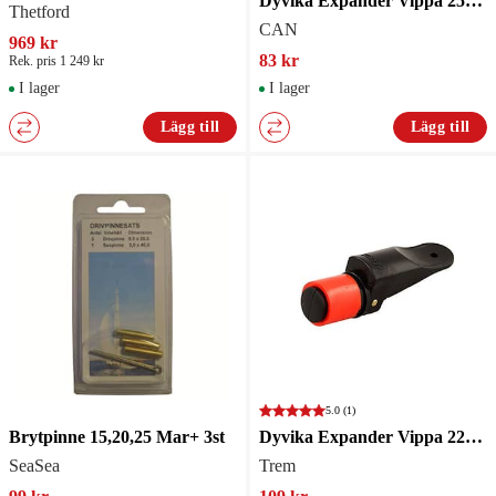
Dyvika Expander Vippa 25mm
Thetford
CAN
969 kr
83 kr
Rek. pris 1 249 kr
I lager
I lager
Lägg till
Lägg till
5.0
(1)
Brytpinne 15,20,25 Mar+ 3st
Dyvika Expander Vippa 22-23mm
SeaSea
Trem