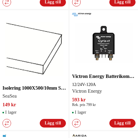
Lägg till
Lägg till
Victron Energy Batterikombinerare/Relä Cyrix 12/24V-120A
12/24V-120A
Isolering 1000X500/10mm Skrov
Victron Energy
SeaSea
593 kr
149 kr
Rek. pris 799 kr
I lager
I lager
Lägg till
Lägg till