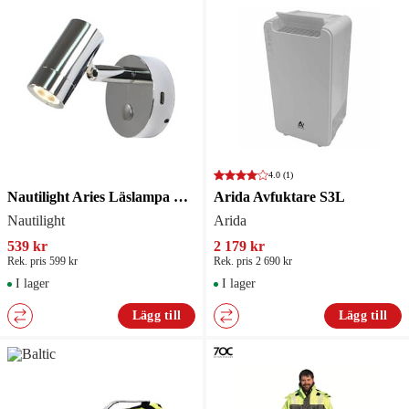
4.0
(1)
Nautilight Aries Läslampa Usb-C
Arida Avfuktare S3L
Nautilight
Arida
539 kr
2 179 kr
Rek. pris 599 kr
Rek. pris 2 690 kr
I lager
I lager
Lägg till
Lägg till