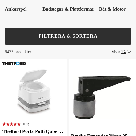
Ankarspel
Badstegar & Plattformar
Båt & Motor
FILTRERA & SORTERA
6433 produkter
Visar
24
5.0
(1)
Thetford Porta Potti Qube 145c