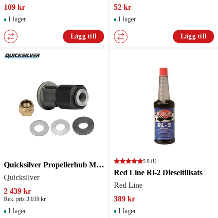
109 kr
52 kr
I lager
I lager
Lägg till
Lägg till
5.0
(1)
Quicksilver Propellerhub Mercury 6
Red Line Rl-2 Dieseltillsats
Quicksilver
Red Line
2 439 kr
389 kr
Rek. pris 3 039 kr
I lager
I lager