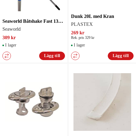
Dunk 20L med Kran
Seaworld Båtshake Fast 138cm
PLASTEX
Seaworld
269 kr
309 kr
Rek. pris 329 kr
I lager
I lager
Lägg till
Lägg till