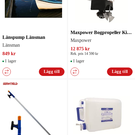
Maxpower Bogpropeller Kit Ct35/Rör/Joy
Länspump Länsman
Maxpower
Länsman
12 875 kr
849 kr
Rek. pris 14 590 kr
I lager
I lager
Lägg till
Lägg till