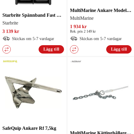
MultiMarine Ankare Modell Delta 20kg
Starbrite Spännband Fast Rf för Trailer
MultiMarine
Starbrite
1 934 kr
3 139 kr
Rek. pris 2 149 kr
Skickas om 5-7 vardagar
Skickas om 5-7 vardagar
Lägg till
Lägg till
SafeQuip Ankare Rf 7,5kg
MultiMarine Kättinghållare 10-12mm