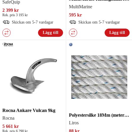
SafeQuip
MultiMarine
2 399 kr
595 kr
Rek. pris 3 195 kr
Skickas om 5-7 vardagar
Skickas om 5-7 vardagar
Lägg till
Lägg till
Rocna Ankare Vulcan 9kg
Polyestersilke 18Mm (metervara)
Rocna
Liros
5 661 kr
88 kr
Rek. pris 6 290 kr